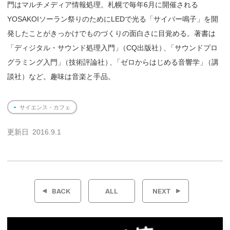
門はマルチメディア情報処理。札幌で毎年6月に開催される
YOSAKOIソーラン祭りのためにLEDで光る「サイバー鳴子」を開
発したことがきっかけでものづくりの面白さに目覚める。著書は
「ディジタル・サウンド処理入門
」
（CQ出版社
）
、
「サウンドプロ
グラミング入門
」
（技術評論社
）
、
「ゼロからはじめる音響学
」
（講
談社）など。趣味は音楽と手品。
サイエンス・カフェ
更新日
2016.9.1
投
稿
BACK
ALL
NEXT
ナ
ビ