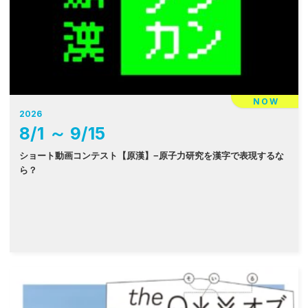
NOW
2026
8
/
1
～
9
/
15
ショート動画コンテスト【原漢】−原子力研究を漢字で表現するな
ら？