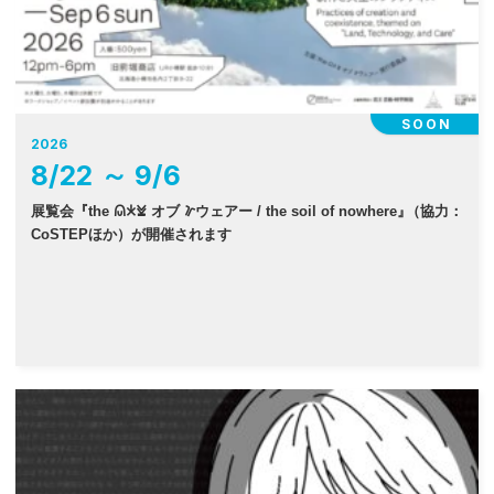
SOON
2026
8
/
22
～
9
/
6
展覧会『the 𐠫𐠂𐠓 オブ 𐠜ウェアー / the soil of nowhere
』
（協力：
CoSTEPほか）が開催されます