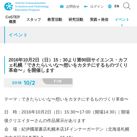
EN
お問合せ
ログイン
CoSTEP
スタッフ
教育活動
研究活動
実践
＋
発信
イベント
概要
イベント
2016
年
10
月
2
日
（日）
15：
30
より
第
90
回
サイエンス
・
カフ
ェ
札幌
「できたらいいな
〜
想いを
カタチ
にするものづくり
革命
〜」を
開催します
FIN
10
/
2
2016
テーマ：できたらいいな〜想いをカタチにするものづくり革命〜
日 時：2016年10月2日（日）15:30〜17:00（開場14:30
）
｜開場
後クリエイターさんの作品展示があります
会 場：紀伊國屋書店札幌本店1Fインナーガーデン（北海道札幌