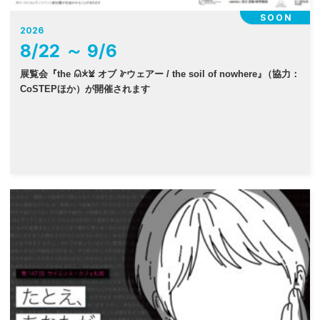
SOON
2026
8
/
22
～
9
/
6
展覧会『the 𐠫𐠂𐠓 オブ 𐠜ウェアー / the soil of nowhere
』
（協力：
CoSTEPほか）が開催されます