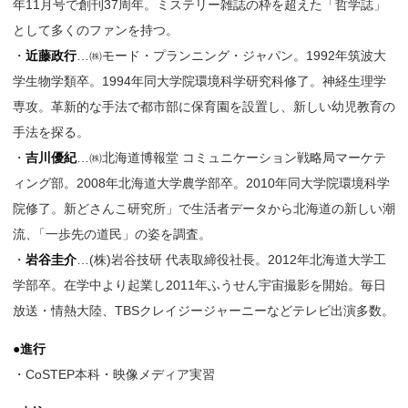
年11月号で創刊37周年。ミステリー雑誌の枠を超えた「哲学誌」
として多くのファンを持つ。
・
近藤政行
…㈱モード・プランニング・ジャパン。1992年筑波大
学生物学類卒。1994年同大学院環境科学研究科修了。神経生理学
専攻。革新的な手法で都市部に保育園を設置し、新しい幼児教育の
手法を探る。
・
吉川優紀
…㈱北海道博報堂 コミュニケーション戦略局マーケテ
ィング部。2008年北海道大学農学部卒。2010年同大学院環境科学
院修了。新どさんこ研究所」で生活者データから北海道の新しい潮
流
、
「一歩先の道民」の姿を調査。
・
岩谷圭介
…(株)岩谷技研 代表取締役社長。2012年北海道大学工
学部卒。在学中より起業し2011年ふうせん宇宙撮影を開始。毎日
放送・情熱大陸、TBSクレイジージャーニーなどテレビ出演多数。
●進行
・CoSTEP本科・映像メディア実習