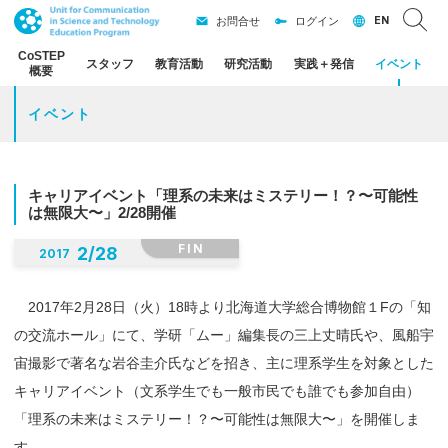
EN
お問合せ
ログイン
CoSTEP
スタッフ
教育活動
研究活動
実践
＋
発信
イベント
概要
イベント
キャリアイベント
「理系の
未来は
ミステリー！？
〜
可能性
は
無限大
〜」
2/28
開催
FIN
2
/
28
2017
2017年2月28日（火）18時より北海道大学総合博物館１Fの「知
の交流ホール」にて、学研「ムー」編集長の三上丈晴氏や、風船宇
宙撮影で著名な岩谷圭介氏などを招き、主に理系学生を対象とした
キャリアイベント（文系学生でも一般市民でも誰でも参加自由
）
「理系の未来はミステリー！？〜可能性は無限大〜」を開催しま
す。