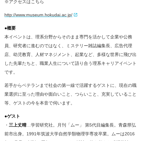
※アクセスはこちら
http://www.museum.hokudai.ac.jp/
●概要
本イベントは、理系分野からそのまま専門を活かして企業や公務
員、研究者に進むのではなく、ミステリー雑誌編集長、広告代理
店、幼児教育、人材マネジメント、起業など、多様な世界に飛び出
した先輩たちと、職業人生について語り合う理系キャリアイベント
です。
若手からベテランまで社会の第一線で活躍するゲストに、現在の職
業選択に至った理由や面白いこと、つらいこと、充実していること
等、ゲストの今を本音で伺います。
●ゲスト
・
三上丈晴
…学習研究社。月刊「ムー」 第5代目編集長。青森県弘
前市出身。1991年筑波大学自然学類物理学専攻卒業。ムーは2016