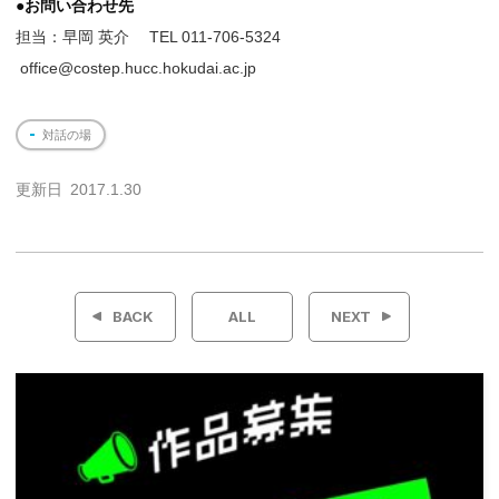
●お問い合わせ先
担当：早岡 英介 TEL 011-706-5324
office@costep.hucc.hokudai.ac.jp
対話の場
更新日
2017.1.30
投
稿
BACK
ALL
NEXT
ナ
ビ
ゲ
ー