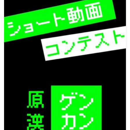
シ
ョ
ン