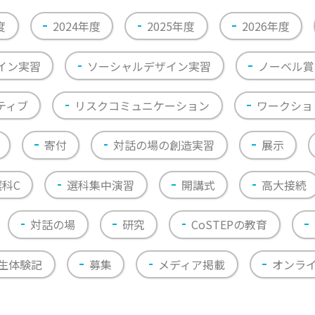
度
2024年度
2025年度
2026年度
イン実習
ソーシャルデザイン実習
ノーベル賞
ティブ
リスクコミュニケーション
ワークショ
寄付
対話の場の創造実習
展示
選科C
選科集中演習
開講式
高大接続
対話の場
研究
CoSTEPの教育
生体験記
募集
メディア掲載
オンラ