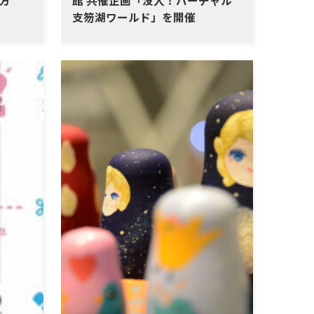
い方
館 共催企画「没入！バーチャル
支笏湖ワールド」を開催