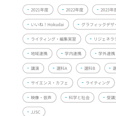
2021年度
2022年度
2023年
いいね！Hokudai
グラフィックデザ
ライティング・編集実習
リジェネラ
地域連携
学内連携
学外連携
講演
選科A
選科B
サイエンス・カフェ
ライティング
映像・音声
科学と社会
受講
JJSC