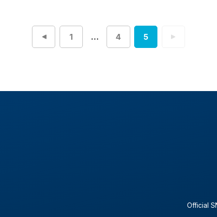
1
…
4
5
投
稿
ナ
ビ
ゲ
ー
シ
ョ
ン
Official 