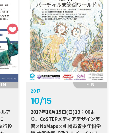
FIN
FIN
2017
10
/
15
キルア
2017年10月15日(日)13：00よ
に
り、CoSTEPメディアデザイン実
～執行役
習×NoMaps×札幌市青少年科学