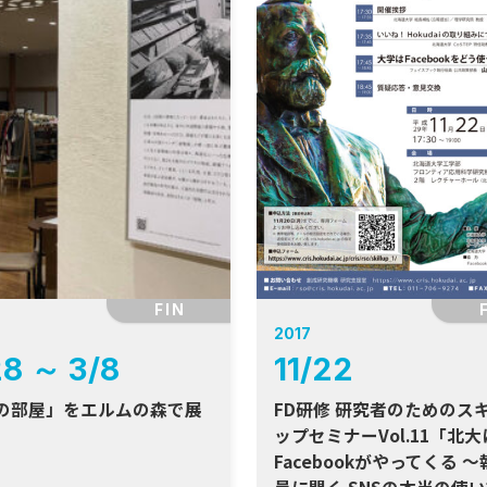
FIN
2017
28
～
3
/
8
11
/
22
の部屋」をエルムの森で展
FD研修 研究者のためのス
ップセミナーVol.11「北大
Facebookがやってくる 