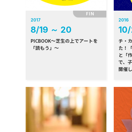
FIN
2017
2016
8
/
19
～
20
10
/
PICBOOK～芝生の上でアートを
チ・
「読もう」～
た！「
と「
で、
開催