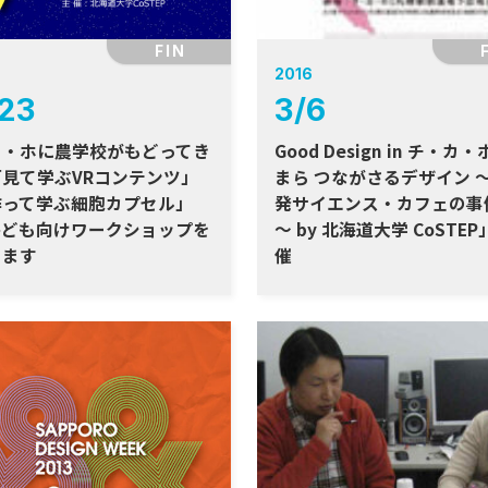
FIN
2016
23
3
/
6
カ・ホに農学校がもどってき
Good Design in チ・カ
見て学ぶVRコンテンツ」
まら つながさるデザイン 
作って学ぶ細胞カプセル」
発サイエンス・カフェの事
子ども向けワークショップを
～ by 北海道大学 CoSTE
します
催