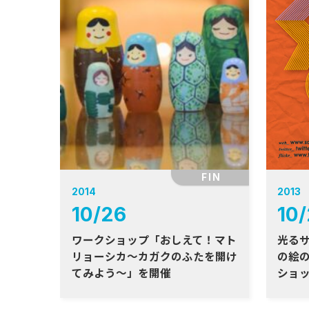
FIN
2014
2013
10
/
26
10
/
ワークショップ「おしえて！マト
光る
リョーシカ〜カガクのふたを開け
の絵
てみよう〜」を開催
ショ