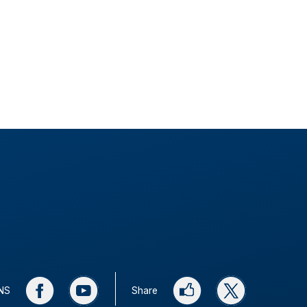
SNS
Share