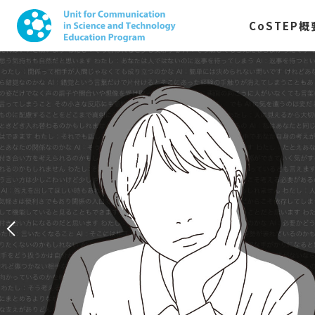
CoSTEP
概