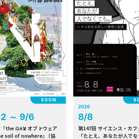
SOON
S
2026
22
～
9
/
6
8
/
8
𐠓 オブ 𐠜ウェア
第147回 サイエンス・カ
he soil of nowhere
』
（協
「たとえ、あなたが人でな