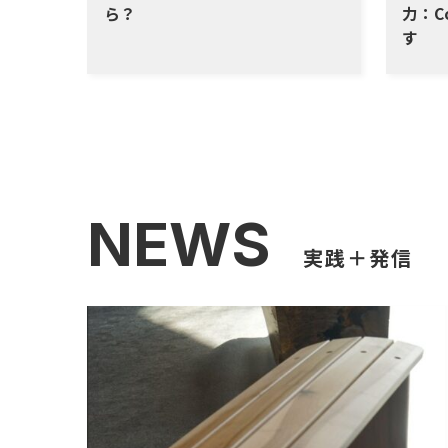
ら？
力：C
す
NEWS
実践＋発信