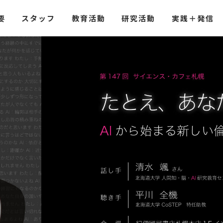
要
スタッフ
教育活動
研究活動
実践
＋
発信