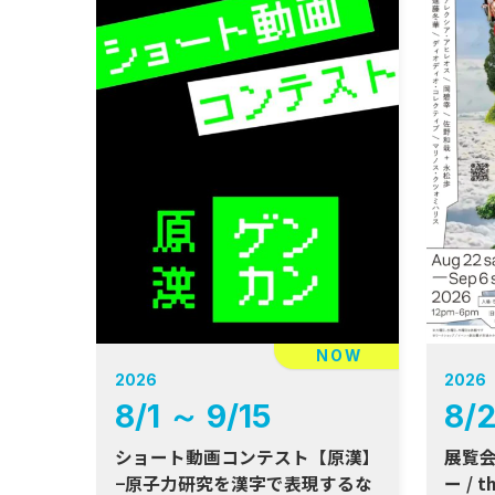
NOW
2026
2026
8
/
1
～
9
/
15
8
/
ショート動画コンテスト【原漢】
展覧会『the 𐠫
−原子力研究を漢字で表現するな
ー / t