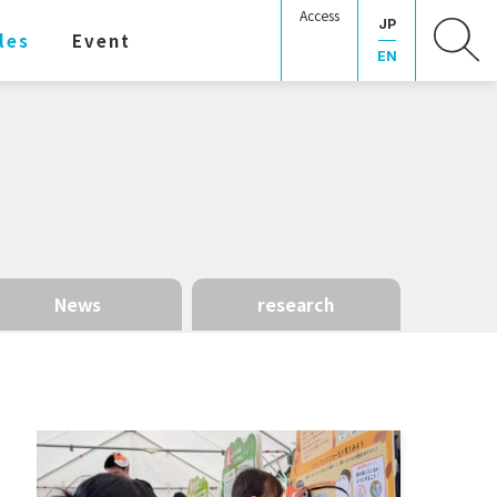
Access
JP
les
Event
EN
News
research