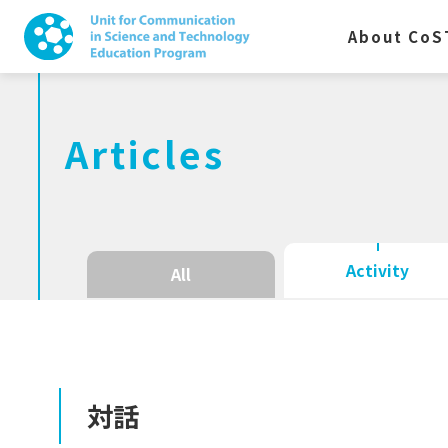
About CoS
Articles
Activity
All
対話