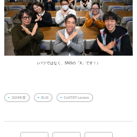
（
バツではなく、SNSの「X」です！）
2024年度
ELSI
CoSTEP Lecture
投
稿