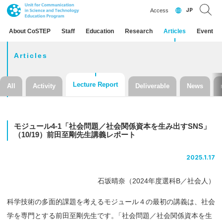
JP
Access
About CoSTEP
Staff
Education
Research
Articles
Event
Articles
Lecture Report
All
Activity
Deliverable
News
モジュール
4-1
「社会問題
／
社会関係資本を
生み
出す
SNS」
（10/19）
前田至剛先生講義
レポート
2025.1.17
石坂晴奈（2024年度選科B／社会人）
科学技術の多面的課題を考えるモジュール４の最初の講義は、社会
学を専門とする前田至剛先生です
。
「社会問題／社会関係資本を生