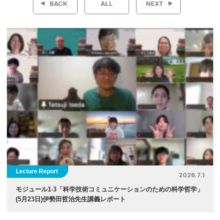
BACK
ALL
NEXT
ナ
ビ
ゲ
ー
シ
ョ
ン
Lecture Report
2026.7.1
モジュール1-3「科学技術コミュニケーションのための科学哲学」
(5月23日)伊勢⽥哲治先生講義レポート