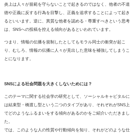
炎上は人々が規範を守らないことで起きるのではなく、他者の不道
徳や正義に反する行為を目撃し、正義を追求することによって起き
るといいます。逆に、異質な他者を認める・尊重すべきという思考
は、SNSへの投稿を控える傾向があるといわれています。
つまり、情報の伝播を規制したとしてもモラル同士の衝突が起こ
り、むしろ、情報の伝播に人々が見出した意味を補強してしまうこ
とになります。
SNS
による
社会問題を
大きくしないためには？
このテーマに関する社会学の研究として、ソーシャルキャピタルに
は結束型・橋渡し型という二つのタイプがあり、それぞれがSNS上
でどのようなふるまいをする傾向があるのかをご紹介いただきまし
た。
では、このような人の性質や行動傾向を知り、それがどのような仕