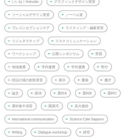
いいね！Hokudai
グラフィックデザイン実習
ソーシャルデザイン実習
ノーベル賞
プレコンセプションケア
ライティング・編集実習
リジェネラティブ
リスクコミュニケーション
ワークショップ
公開シンポジウム
受賞
地域連携
学内連携
学外連携
寄付
対話の場の創造実習
展示
書籍
書評
論文
講演
選科A
選科B
選科C
選科集中演習
開講式
高大接続
international communication
Science Cafe Sapporo
Writing
Dialogue workshop
研究