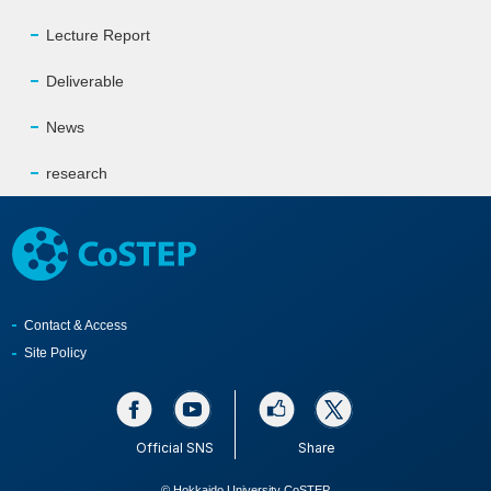
Lecture Report
Deliverable
News
research
Contact & Access
Site Policy
Official SNS
Share
© Hokkaido University CoSTEP