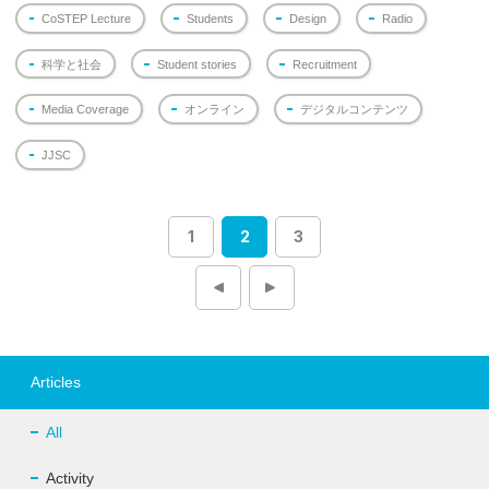
CoSTEP Lecture
Students
Design
Radio
科学と社会
Student stories
Recruitment
Media Coverage
オンライン
デジタルコンテンツ
JJSC
1
2
3
投
稿
ナ
ビ
ゲ
ー
シ
ョ
Articles
ン
All
Activity