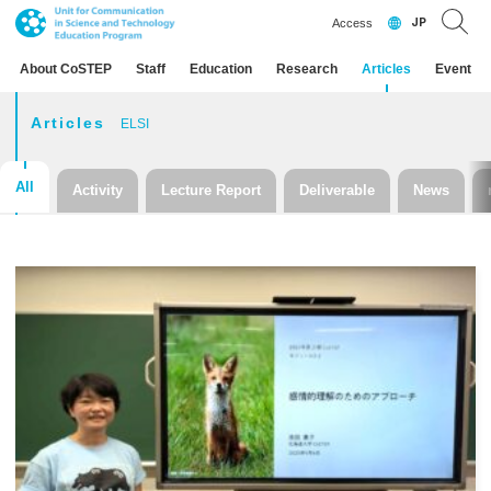
JP
Access
About CoSTEP
Staff
Education
Research
Articles
Event
Articles
ELSI
All
Activity
Lecture Report
Deliverable
News