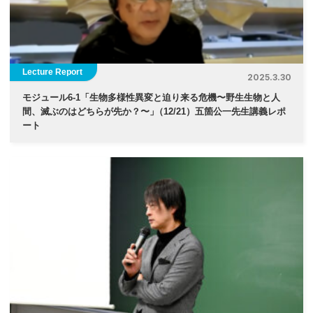
Lecture Report
2025.3.30
モジュール6-1「生物多様性異変と迫り来る危機〜野生生物と人
間、滅ぶのはどちらが先か？〜
」
（12/21）五箇公一先生講義レポ
ート