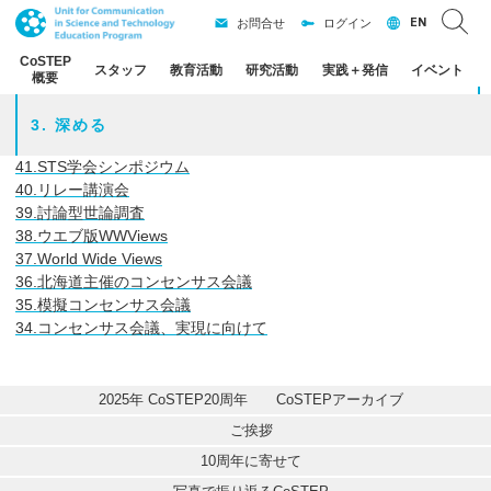
EN
お問合せ
ログイン
CoSTEP
スタッフ
教育活動
研究活動
実践
＋
発信
イベント
概要
3. 深める
41.
STS学会シンポジウム
40.
リレー講演会
39.
討論型世論調査
38.
ウエブ版WWViews
37.
World Wide Views
36.
北海道主催のコンセンサス会議
35.
模擬コンセンサス会議
34.
コンセンサス会議、実現に向けて
2025年 CoSTEP20周年　　CoSTEPアーカイブ
ご挨拶
10周年に寄せて