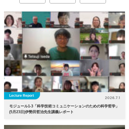
ナ
ビ
ゲ
ー
シ
ョ
ン
Lecture Report
2026.7.1
モジュール1-3「科学技術コミュニケーションのための科学哲学」
(5月23日)伊勢⽥哲治先生講義レポート