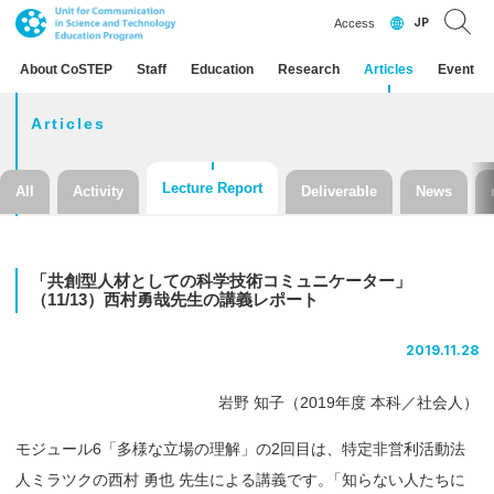
JP
Access
About CoSTEP
Staff
Education
Research
Articles
Event
Articles
Lecture Report
All
Activity
Deliverable
News
「共創型人材としての
科学技術
コミュニケーター」
（11/13）
西村勇哉先生の
講義
レポート
2019.11.28
岩野 知子（2019年度 本科／社会人）
モジュール6「多様な立場の理解」の2回目は、特定非営利活動法
人ミラツクの西村 勇也 先生による講義です
。
「知らない人たちに