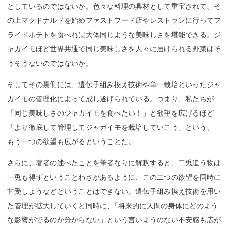
としているのではないか。色々な料理の具材として重宝されて、そ
の上マクドナルドを始めファストフード店やレストランに行ってフ
ライドポテトを食べれば大体同じような美味しさを堪能できる。ジ
ャガイモほど世界共通で同じ美味しさを人々に届けられる野菜はそ
うそうないのではないか。
そしてその裏側には、遺伝子組み換え技術や単一栽培といったジャ
ガイモの管理化によって成し遂げられている。つまり、私たちが
「同じ美味しさのジャガイモを食べたい！」と欲望を広げるほど
「より徹底して管理してジャガイモを栽培していこう」という、
もう一つの欲望も広がるということだ。
さらに、著者の述べたことを筆者なりに解釈すると、二兎追う物は
一兎も得ずということわざがあるように、この二つの欲望を同時に
甘受しようなどということはできない。遺伝子組み換え技術を用い
た管理が拡大していくと同時に
、
「将来的に人間の身体にどのよう
な影響がでるのか分からない」という言いようのない不安感も広が