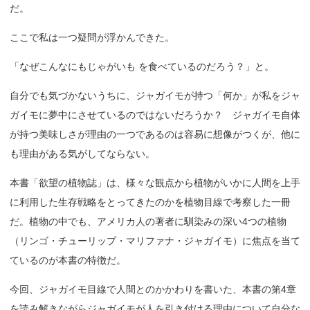
だ。
ここで私は一つ疑問が浮かんできた。
「なぜこんなにもじゃがいも を食べているのだろう？」と。
自分でも気づかないうちに、ジャガイモが持つ「何か」が私をジャ
ガイモに夢中にさせているのではないだろうか？ ジャガイモ自体
が持つ美味しさが理由の一つであるのは容易に想像がつくが、他に
も理由がある気がしてならない。
本書「欲望の植物誌」は、様々な観点から植物がいかに人間を上手
に利用した生存戦略をとってきたのかを植物目線で考察した一冊
だ。植物の中でも、アメリカ人の著者に馴染みの深い4つの植物
（リンゴ・チューリップ・マリファナ・ジャガイモ）に焦点を当て
ているのが本書の特徴だ。
今回、ジャガイモ目線で人間とのかかわりを書いた、本書の第4章
を読み解きながらジャガイモが人を引き付ける理由について自分な