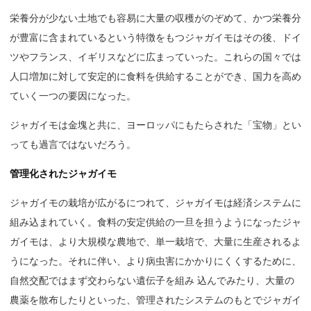
栄養分が少ない土地でも容易に大量の収穫がのぞめて、かつ栄養分
が豊富に含まれているという特徴をもつジャガイモはその後、ドイ
ツやフランス、イギリスなどに広まっていった。これらの国々では
人口増加に対して安定的に食料を供給することができ、国力を高め
ていく一つの要因になった。
ジャガイモは金塊と共に、ヨーロッパにもたらされた「宝物」とい
っても過言ではないだろう。
管理化されたジャガイモ
ジャガイモの栽培が広がるにつれて、ジャガイモは経済システムに
組み込まれていく。食料の安定供給の一旦を担うようになったジャ
ガイモは、より大規模な農地で、単一栽培で、大量に生産されるよ
うになった。それに伴い、より病虫害にかかりにくくするために、
自然交配ではまず交わらない遺伝子を組み 込んでみたり、大量の
農薬を散布したりといった、管理されたシステムのもとでジャガイ