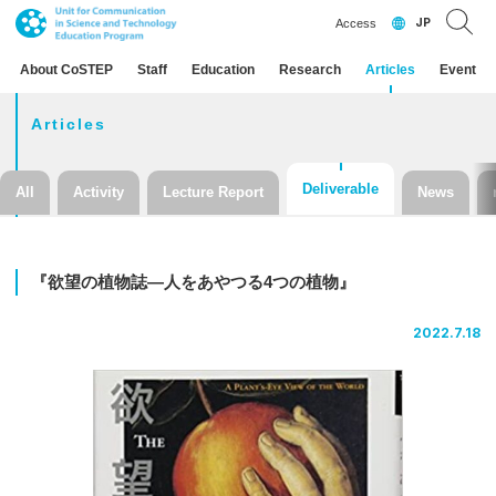
JP
Access
About CoSTEP
Staff
Education
Research
Articles
Event
Articles
Deliverable
All
Activity
Lecture Report
News
『欲望の
植物誌
―
人を
あやつる
4
つの
植物』
2022.7.18