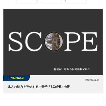
ナ
ビ
ゲ
ー
シ
ョ
ン
Deliverable
2026.4.9
北大の魅力を発信する小冊子『SCoPE』公開