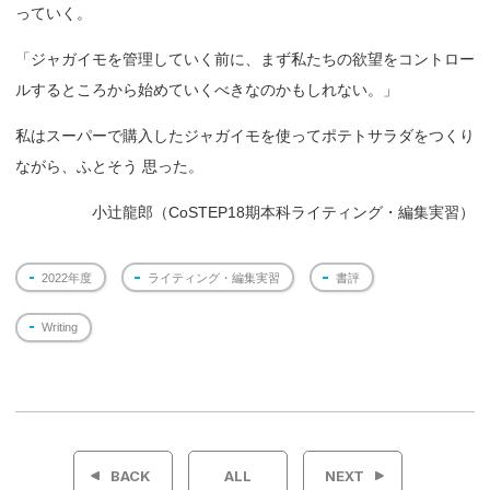
っていく。
「ジャガイモを管理していく前に、まず私たちの欲望をコントロー
ルするところから始めていくべきなのかもしれない。」
私はスーパーで購入したジャガイモを使ってポテトサラダをつくり
ながら、ふとそう 思った。
小辻龍郎（CoSTEP18期本科ライティング・編集実習）
2022年度
ライティング・編集実習
書評
Writing
投
稿
BACK
ALL
NEXT