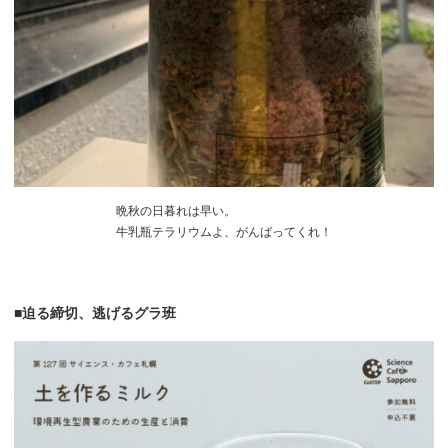
晩秋の日暮れは早い。
牛乳瓶テラリウムよ、がんばってくれ！
■
迫る
締切、
逃げる
グラ
班