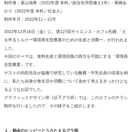
制作者：葉山瑞希（2022年度 本科／総合化学院修士1年
）
・唐橋あ
かり（2022年度 本科／社会人）
制作年月：2022年11～12月
2022年12月16日（金）に、第127回サイエンス・カフェ札幌 「土
を作るミルクー環境再生型農業のための生産と消費ー」が行われま
した。
今回のテーマは、食料生産と環境回復の両方を可能にする「環境再
生型農業」です。
ゲストの内田先生が協働で研究している酪農・牛乳生産の現場を例
に、私たち自身が食生活や消費について改めて考えるきっかけとな
るようなお話でした。
グラフィックデザイン班（以下グラ班）では、このカフェのチラシ
制作を行いましたので、その様子をご紹介します。
１．
都会の
ヒッピー
とうろたえる
グラ
班