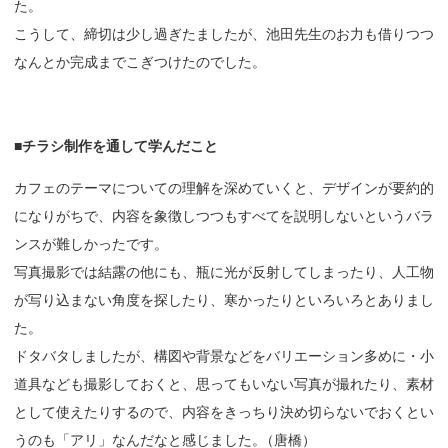
た。
こうして、締切は少し過ぎたましたが、池田先生のお力も借りつつ
なんとか完成までこぎつけたのでした。
■
チラシ
制作を
通して
学んだこと
カフェのテーマについての理解を深めていくと、デザインが要約的
になりがちで、内容を象徴しつつもすべてを説明しないというバラ
ンスが難しかったです。
写真撮影では結露の他にも、瓶に光が反射してしまったり、人工物
が写り込まない角度を探したり、寒かったりといろいろとありまし
た。
ドタバタしましたが、構図や背景などをバリエーション多めに・小
道具なども撮影しておくと、思ってもいない写真が撮れたり、素材
として使えたりするので、内容をきっちり決め切らないでおくとい
うのも「アリ」なんだなと感じました
。
（唐橋）