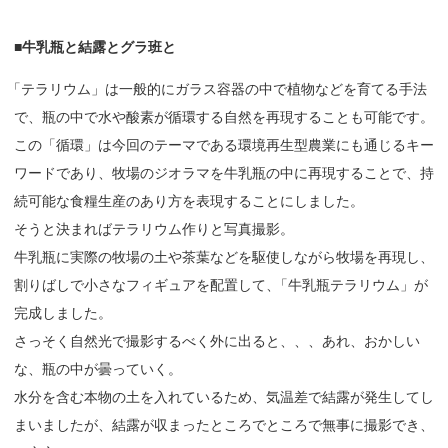
■
牛乳瓶と
結露と
グラ
班と
「
テラリウム」は一般的にガラス容器の中で植物などを育てる手法
で、瓶の中で水や酸素が循環する自然を再現することも可能です。
この「循環」は今回のテーマである環境再生型農業にも通じるキー
ワードであり、牧場のジオラマを牛乳瓶の中に再現することで、持
続可能な食糧生産のあり方を表現することにしました。
そうと決まればテラリウム作りと写真撮影。
牛乳瓶に実際の牧場の土や茶葉などを駆使しながら牧場を再現し、
割りばしで小さなフィギュアを配置して
、
「牛乳瓶テラリウム」が
完成しました。
さっそく自然光で撮影するべく外に出ると、、、あれ、おかしい
な、瓶の中が曇っていく。
水分を含む本物の土を入れているため、気温差で結露が発生してし
まいましたが、結露が収まったところでところで無事に撮影でき、