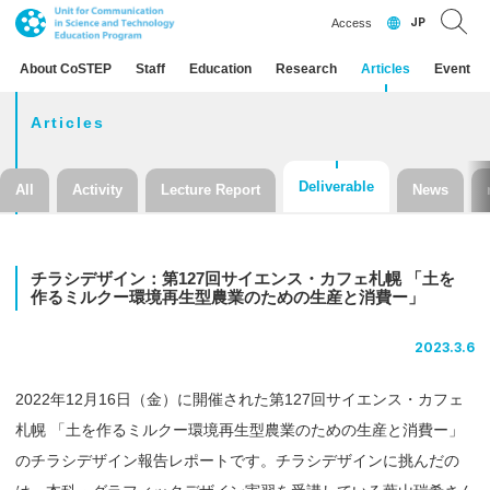
JP
Access
About CoSTEP
Staff
Education
Research
Articles
Event
Articles
Deliverable
All
Activity
Lecture Report
News
チラシデザイン：
第
127
回
サイエンス
・
カフェ
札幌
「土を
作る
ミルクー
環境再生型農業のための
生産と
消費
ー」
2023.3.6
2022年12月16日（金）に開催された第127回サイエンス・カフェ
札幌 「土を作るミルクー環境再生型農業のための生産と消費ー」
のチラシデザイン報告レポートです。チラシデザインに挑んだの