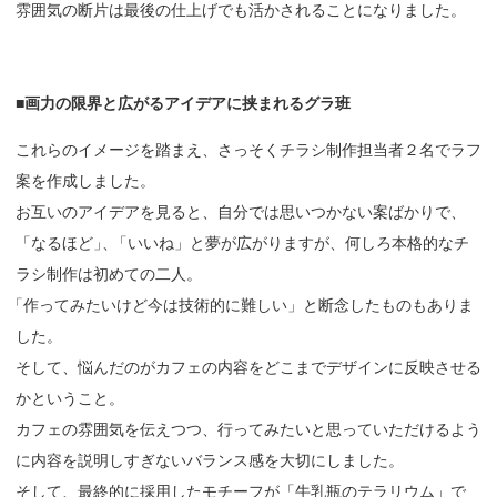
雰囲気の断片は最後の仕上げでも活かされることになりました。
■
画力の
限界と
広がる
アイデアに
挟まれる
グラ
班
これらのイメージを踏まえ、さっそくチラシ制作担当者２名でラフ
案を作成しました。
お互いのアイデアを見ると、自分では思いつかない案ばかりで
、
「なるほど
」
、
「いいね」と夢が広がりますが、何しろ本格的なチ
ラシ制作は初めての二人。
「
作ってみたいけど今は技術的に難しい」と断念したものもありま
した。
そして、悩んだのがカフェの内容をどこまでデザインに反映させる
かということ。
カフェの雰囲気を伝えつつ、行ってみたいと思っていただけるよう
に内容を説明しすぎないバランス感を大切にしました。
そして、最終的に採用したモチーフが「牛乳瓶のテラリウム」で