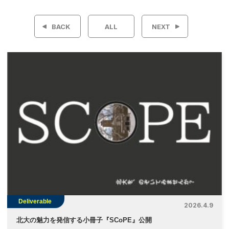
稿
BACK
ALL
NEXT
ナ
ビ
ゲ
ー
シ
ョ
ン
Deliverable
2026.4.9
北大の魅力を発信する小冊子『SCoPE』公開