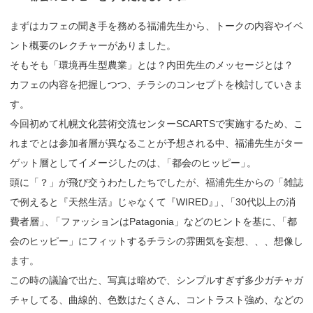
まずはカフェの聞き手を務める福浦先生から、トークの内容やイベ
ント概要のレクチャーがありました。
そもそも「環境再生型農業」とは？内田先生のメッセージとは？
カフェの内容を把握しつつ、チラシのコンセプトを検討していきま
す。
今回初めて札幌文化芸術交流センターSCARTSで実施するため、こ
れまでとは参加者層が異なることが予想される中、福浦先生がター
ゲット層としてイメージしたのは
、
「都会のヒッピー
」
。
頭に「？」が飛び交うわたしたちでしたが、福浦先生からの「雑誌
で例えると『天然生活』じゃなくて『WIRED
』
」
、
「30代以上の消
費者層
」
、
「ファッションはPatagonia」などのヒントを基に
、
「都
会のヒッピー」にフィットするチラシの雰囲気を妄想、、、想像し
ます。
この時の議論で出た、写真は暗めで、シンプルすぎず多少ガチャガ
チャしてる、曲線的、色数はたくさん、コントラスト強め、などの