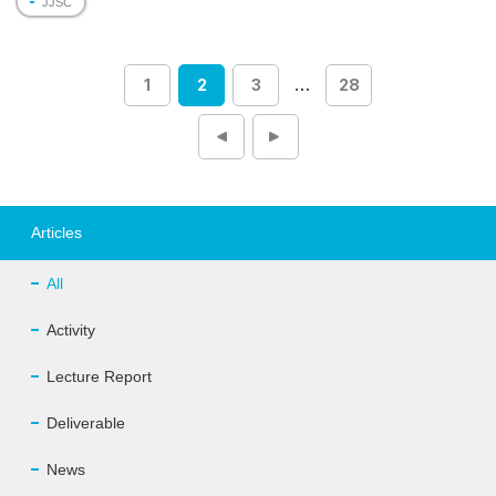
JJSC
1
2
3
…
28
投
稿
ナ
ビ
ゲ
ー
シ
ョ
Articles
ン
All
Activity
Lecture Report
Deliverable
News