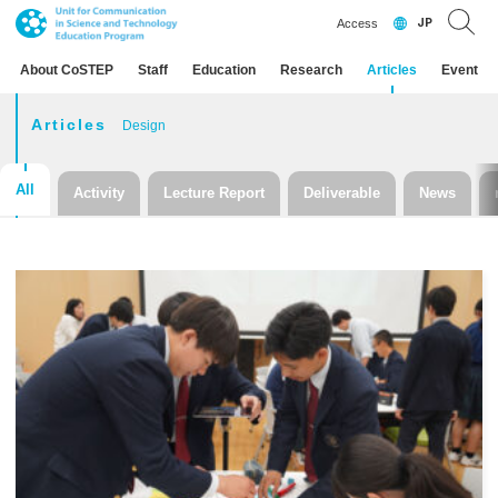
JP
Access
About CoSTEP
Staff
Education
Research
Articles
Event
Articles
Design
All
Activity
Lecture Report
Deliverable
News