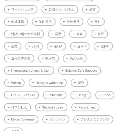
ワークショップ
公開シンポジウム
受賞
地域連携
学内連携
学外連携
寄付
対話の場の創造実習
展示
書籍
書評
論文
講演
選科A
選科B
選科C
選科集中演習
開講式
高大接続
international communication
Science Cafe Sapporo
Writing
Dialogue workshop
研究
CoSTEP Lecture
Students
Design
Radio
科学と社会
Student stories
Recruitment
Media Coverage
オンライン
デジタルコンテンツ