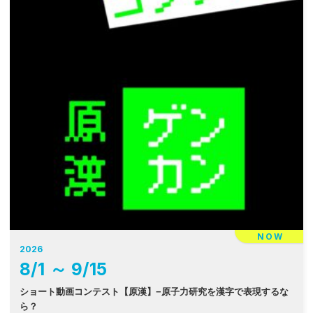
NOW
2026
8
/
1
～
9
/
15
ショート動画コンテスト【原漢】−原子力研究を漢字で表現するな
ら？