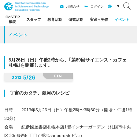
EN
お問合せ
ログイン
CoSTEP
スタッフ
教育活動
研究活動
実践
＋
発信
イベント
概要
イベント
5
月
26
日
（日）
午後
2
時から、
｢
第
69
回
サイエンス
・
カフェ
札幌
｣を
開催します。
FIN
5
/
26
2013
宇宙の
カタチ、
銀河の
レシピ
日時： 2013年5月26日（日）午後2時〜3時30分（開場：午後1時
30分）
会場： 紀伊國屋書店札幌本店1階インナーガーデン（札幌市中央
区北5 条西5 丁目7 番地sapporo55 ビル）