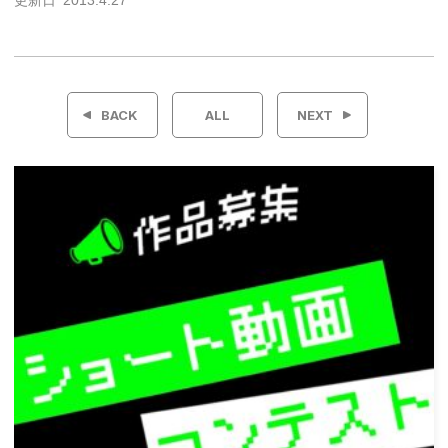
更新日
2013.4.27
投
稿
BACK
ALL
NEXT
ナ
ビ
ゲ
ー
シ
ョ
ン