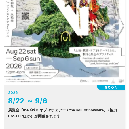
SOON
2026
8
/
22
～
9
/
6
展覧会『the 𐠫𐠂𐠓 オブ 𐠜ウェアー / the soil of nowhere
』
（協力：
CoSTEPほか）が開催されます