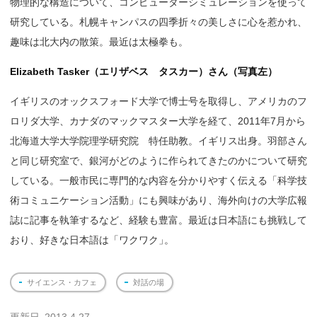
物理的な構造について、コンピューターシミュレーションを使って
研究している。札幌キャンパスの四季折々の美しさに心を惹かれ、
趣味は北大内の散策。最近は太極拳も。
Elizabeth Tasker（エリザベス タスカー）さん（写真左）
イギリスのオックスフォード大学で博士号を取得し、アメリカのフ
ロリダ大学、カナダのマックマスター大学を経て、2011年7月から
北海道大学大学院理学研究院 特任助教。イギリス出身。羽部さん
と同じ研究室で、銀河がどのように作られてきたのかについて研究
している。一般市民に専門的な内容を分かりやすく伝える「科学技
術コミュニケーション活動」にも興味があり、海外向けの大学広報
誌に記事を執筆するなど、経験も豊富。最近は日本語にも挑戦して
おり、好きな日本語は「ワクワク
」
。
サイエンス・カフェ
対話の場