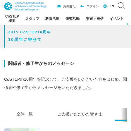
EN
お問合せ
ログイン
CoSTEP
スタッフ
教育活動
研究活動
実践
＋
発信
イベント
概要
2015 CoSTEP10周年
10周年に寄せて
関係者・
修了生からの
メッセージ
CoSTEPの10周年を記念して、ご支援をいただいた方をはじめ、関
係者や修了生からメッセージをいただきました。
全件一覧
ご支援いただいた皆さま
修