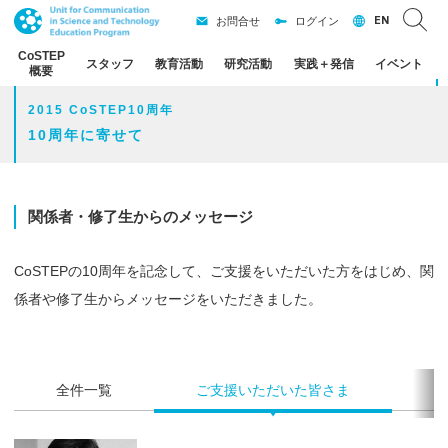
EN
お問合せ
ログイン
CoSTEP
スタッフ
教育活動
研究活動
実践
＋
発信
イベント
概要
2015 CoSTEP10周年
10周年に寄せて
関係者・
修了生からの
メッセージ
CoSTEPの10周年を記念して、ご支援をいただいた方をはじめ、関
係者や修了生からメッセージをいただきました。
全件一覧
ご支援いただいた皆さま
修