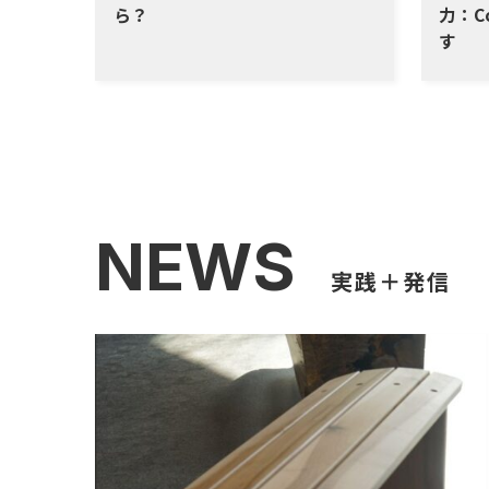
ら？
力：C
す
NEWS
実践＋発信