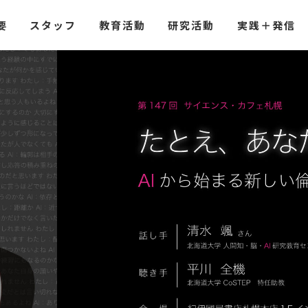
要
スタッフ
教育活動
研究活動
実践
＋
発信