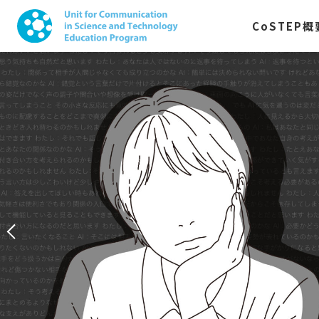
CoSTEP
概