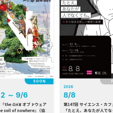
SOON
2026
22
～
9
/
6
8
/
8
𐠓 オブ 𐠜ウェア
第147回 サイエンス・カ
he soil of nowhere
』
（協
「たとえ、あなたが人でな