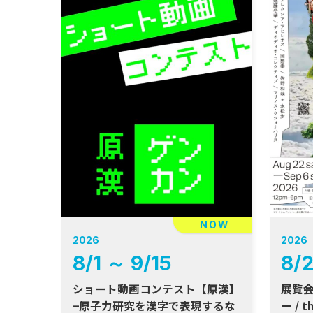
NOW
2026
2026
8
/
1
～
9
/
15
8
/
ショート動画コンテスト【原漢】
展覧会『the 𐠫
−原子力研究を漢字で表現するな
ー / t