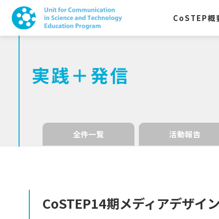
CoSTEP
概
実践＋発信
全件一覧
活動報告
CoSTEP14
期
メディアデザイ