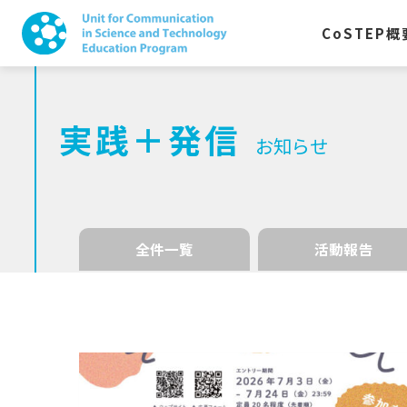
CoSTEP
概
実践＋発信
お知らせ
全件一覧
活動報告