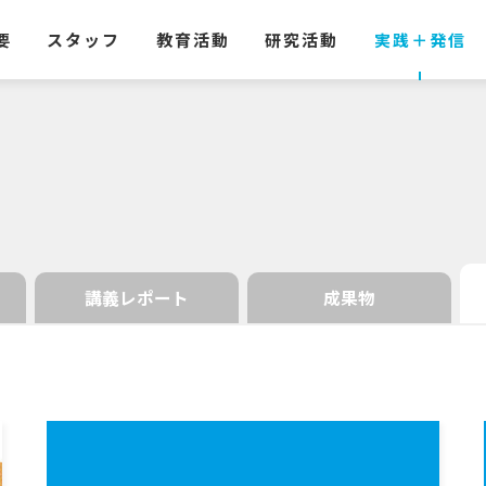
要
スタッフ
教育活動
研究活動
実践
＋
発信
講義レポート
成果物