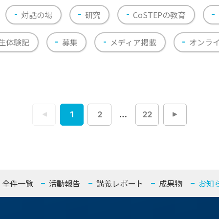
対話の場
研究
CoSTEPの教育
生体験記
募集
メディア掲載
オンラ
1
2
…
22
投
稿
ナ
ビ
ゲ
ー
シ
ョ
ン
全件一覧
活動報告
講義レポート
成果物
お知