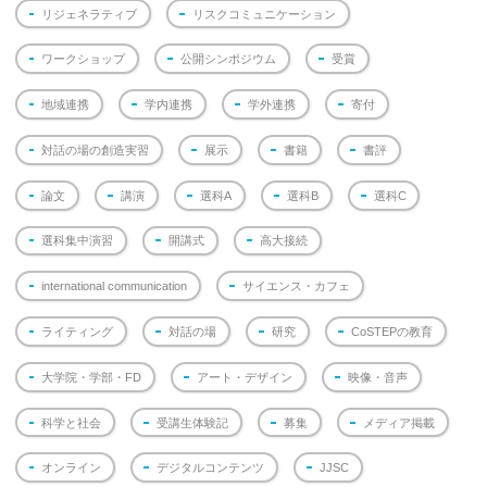
リジェネラティブ
リスクコミュニケーション
ワークショップ
公開シンポジウム
受賞
地域連携
学内連携
学外連携
寄付
対話の場の創造実習
展示
書籍
書評
論文
講演
選科A
選科B
選科C
選科集中演習
開講式
高大接続
international communication
サイエンス・カフェ
ライティング
対話の場
研究
CoSTEPの教育
大学院・学部・FD
アート・デザイン
映像・音声
科学と社会
受講生体験記
募集
メディア掲載
オンライン
デジタルコンテンツ
JJSC