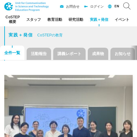
EN
お問合せ
ログイン
CoSTEP
スタッフ
教育活動
研究活動
実践
＋
発信
イベント
概要
実践＋発信
CoSTEPの教育
全件一覧
活動報告
講義レポート
成果物
お知らせ