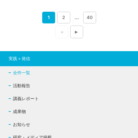
1
2
…
40
投
稿
ナ
ビ
ゲ
ー
シ
ョ
実践＋発信
ン
全件一覧
活動報告
講義レポート
成果物
お知らせ
研究・メディア掲載