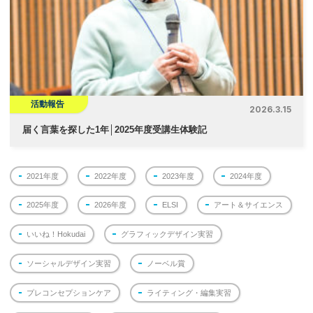
活動報告
2026.3.15
届く言葉を探した1年│2025年度受講生体験記
2021年度
2022年度
2023年度
2024年度
2025年度
2026年度
ELSI
アート＆サイエンス
いいね！Hokudai
グラフィックデザイン実習
ソーシャルデザイン実習
ノーベル賞
プレコンセプションケア
ライティング・編集実習