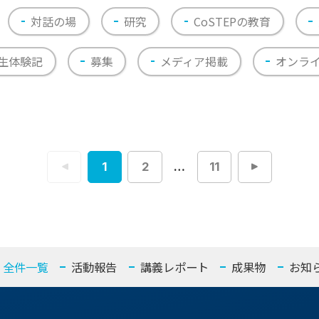
対話の場
研究
CoSTEPの教育
生体験記
募集
メディア掲載
オンラ
1
2
…
11
投
稿
ナ
ビ
ゲ
ー
シ
ョ
ン
全件一覧
活動報告
講義レポート
成果物
お知