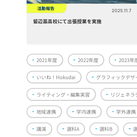
活動報告
2025.11.7
留辺蘂高校にて出張授業を実施
2021年度
2022年度
2023年
いいね！Hokudai
グラフィックデザ
ライティング・編集実習
リジェネラ
地域連携
学内連携
学外連携
講演
選科A
選科B