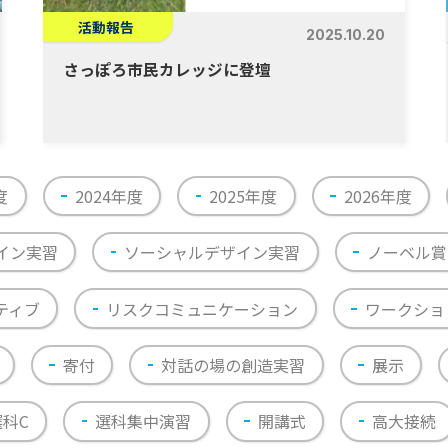
活動報告
2025.10.20
さっぽろ市民カレッジに登壇
度
2024年度
2025年度
2026年度
イン実習
ソーシャルデザイン実習
ノーベル賞
ティブ
リスクコミュニケーション
ワークショ
寄付
対話の場の創造実習
展示
選科C
選科集中演習
開講式
高大接続