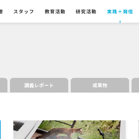
要
スタッフ
教育活動
研究活動
実践
＋
発信
講義レポート
成果物