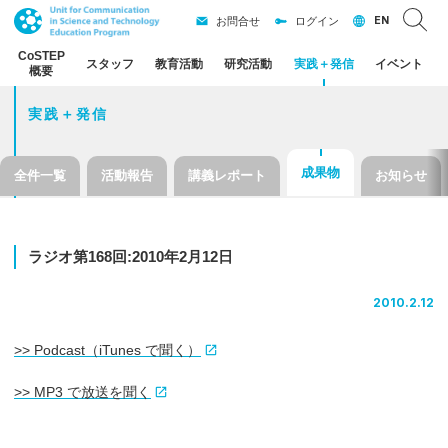
EN
お問合せ
ログイン
CoSTEP
スタッフ
教育活動
研究活動
実践
＋
発信
イベント
概要
実践＋発信
成果物
全件一覧
活動報告
講義レポート
お知らせ
ラジオ
第
168
回
:2010
年
2
月
12
日
2010.2.12
>> Podcast（iTunes で聞く）
>> MP3 で放送を聞く