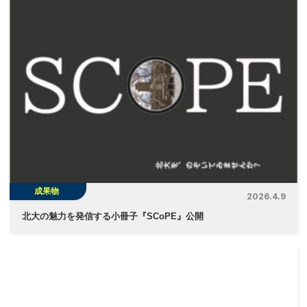
ビ
ゲ
ー
シ
ョ
ン
成果物
2026.4.9
北大の魅力を発信する小冊子『SCoPE』公開