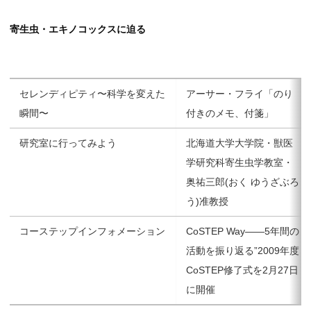
寄生虫・エキノコックスに迫る
セレンディピティ〜科学を変えた
アーサー・フライ「のり
瞬間〜
付きのメモ、付箋」
研究室に行ってみよう
北海道大学大学院・獣医
学研究科寄生虫学教室・
奥祐三郎(おく ゆうざぶろ
う)准教授
コーステップインフォメーション
CoSTEP Way——5年間の
活動を振り返る”2009年度
CoSTEP修了式を2月27日
に開催