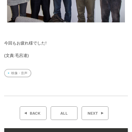
今回もお疲れ様でした!
(文責:毛呂達)
映像・音声
投
稿
BACK
ALL
NEXT
ナ