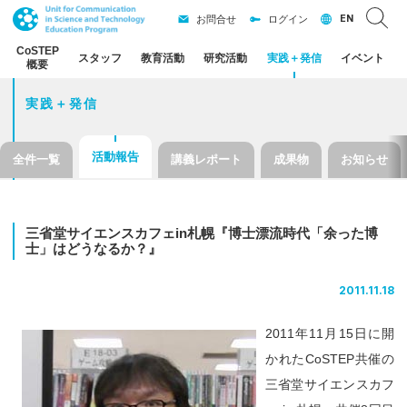
EN
お問合せ
ログイン
CoSTEP
スタッフ
教育活動
研究活動
実践
＋
発信
イベント
概要
実践＋発信
活動報告
全件一覧
講義レポート
成果物
お知らせ
三省堂
サイエンスカフェ
in
札幌
『博士漂流時代
「余った
博
士」
はどうなるか？』
2011.11.18
2011年11月15日に開
かれたCoSTEP共催の
三省堂サイエンスカフ