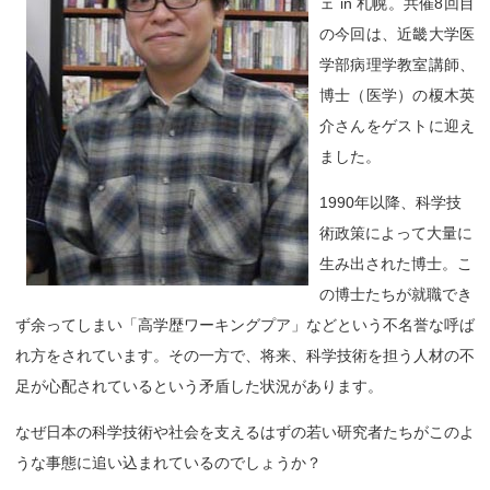
ェ in 札幌。共催8回目
の今回は、近畿大学医
学部病理学教室講師、
博士（医学）の榎木英
介さんをゲストに迎え
ました。
1990年以降、科学技
術政策によって大量に
生み出された博士。こ
の博士たちが就職でき
ず余ってしまい「高学歴ワーキングプア」などという不名誉な呼ば
れ方をされています。その一方で、将来、科学技術を担う人材の不
足が心配されているという矛盾した状況があります。
なぜ日本の科学技術や社会を支えるはずの若い研究者たちがこのよ
うな事態に追い込まれているのでしょうか？