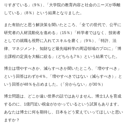
りすぎている
」
（9％
）
、
「大学院の教育内容と社会のニーズが乖離
している
」
（8％）という結果となりました。
また有効だと思う解決策を聞いたところ
、
「全ての世代で、公平に
研究者の人材流動化を進める
」
（15％
）
「科学者ではなく、技術者
としての就職も視野に入れてスキルを磨く
」
（9％
）
、
「特許、法
律、マネジメント、知財など最先端科学の周辺領域のプロに
」
「博
士課程の定員を大幅に絞る
」
（どちらも7％）という結果でした。
博士は増やすべきか、減らすべきか聞いたところ
、
「増やすべき」
という回答はわずか4％
。
「増やすべきではない（減らすべき
）
」と
いう回答が48％を占めました
。
（
「分からない」が30％）
博士問題は、どこか遠い世界の話ではありません。博士1人を育成
するのに、1億円近い税金がかかっているという試算もあります。
あなたは博士に何を期待し、日本をどう変えていってほしいと思い
ますか？