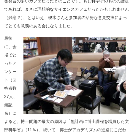
番発言の多いカフェだったとのことです。もし科学そのものの話題
であれば、まさに理想的なサイエンスカフェだったかもしれません
（残念？
）
。とはいえ、榎木さんと参加者の活発な意見交換によっ
てとても意義のある会になりました。
最後
に、会
場でと
ったア
ンケー
ト（回
答者数
27人、
無記
名）に
よると、博士問題の最大の原因は「無計画に博士課程を増員した文
部科学省
」
（11％
）
、続いて「博士がアカデミズムの進路にこだわ