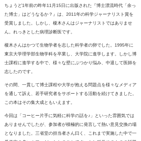
ちょうど1年前の昨年11月15日に出版された『博士漂流時代「余っ
た博士」はどうなるか？』は、2011年の科学ジャーナリスト賞を
受賞しました。しかし、榎木さんはジャーナリストではありませ
ん。れっきとした病理診断医です。
榎木さんはかつて生物学者を志した科学者の卵でした。1995年に
東京大学理学部生物学科を卒業し、大学院に進学します。しかし博
士課程に進学する中で、様々な壁にぶつかり悩み、中退して医師を
志したのです。
その間、一貫して博士課程や大学が抱える問題点を様々なメディア
を通して訴え、若手研究者をサポートする活動を続けてきました。
この本はその集大成ともいえます。
今回は「コーヒー片手に気軽に科学の話を♪」といった雰囲気では
ありませんでしたが、参加者が積極的に発言して熱い意見交換の場
となりました。三省堂の担当者さん曰く、これまで実施した中で一