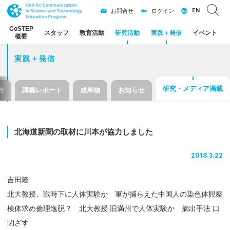
EN
お問合せ
ログイン
CoSTEP
スタッフ
教育活動
研究活動
実践
＋
発信
イベント
概要
実践＋発信
研究・メディア掲載
告
講義レポート
成果物
お知らせ
北海道新聞の
取材に
川本が
協力しました
2018.3.22
吉田隆
北大教授、戦時下に人体実験か 軍が捕らえた中国人の染色体観察
検体求め倫理逸脱？ 北大教授 旧満州で人体実験か 摘出手法 口
閉ざす