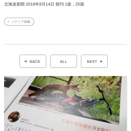
北海道新聞 2018年8月14日 朝刊 1面，25面
メディア掲載
投
稿
BACK
ALL
NEXT
ナ
ビ
ゲ
ー
シ
ョ