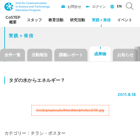
EN
お問合せ
ログイン
CoSTEP
スタッフ
教育活動
研究活動
実践
＋
発信
イベント
概要
実践＋発信
成果物
全件一覧
活動報告
講義レポート
お知らせ
タダ
の
水から
エネルギー？
2011.8.18
カテゴリー：チラシ・ポスター