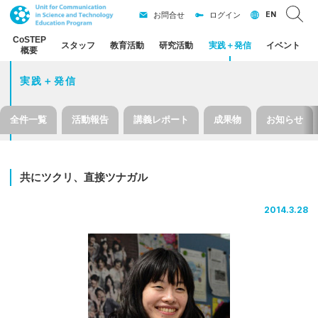
EN
お問合せ
ログイン
CoSTEP
スタッフ
教育活動
研究活動
実践
＋
発信
イベント
概要
実践＋発信
全件一覧
活動報告
講義レポート
成果物
お知らせ
共に
ツクリ、
直接
ツナガル
2014.3.28