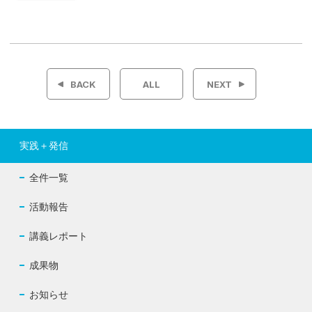
投
稿
BACK
ALL
NEXT
ナ
ビ
実践＋発信
ゲ
全件一覧
ー
活動報告
シ
講義レポート
ョ
成果物
ン
お知らせ