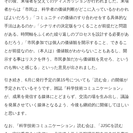
その後、来場者を交えてのディスカッションが行われました。来場
者からは「市民は、科学者の価値判断がどこに入っているかわかれ
ばよいだろう
」
「コミュニティの価値のすり合わせをする具体的な
手法はあるのか
」
「シナリオの決定版をつくることが前提だと問題
がある。時間軸をふくめた繰り返しのプロセスを設計する必要があ
るだろう
」
「市民参加では個人の価値観を開示すること、できるこ
とが前提なのか
。
（本人は）価値観がわからないこともあるし、開
示する事はリスクを伴う。市民参加だから価値観を見せろ、という
のも怖いと感じる」といった意見が出されました。
引き続き、6月に発行予定の第15号についても「読む会」の開催が
予定されているそうです。雑誌『科学技術コミュニケーション』
が、成果を発信する媒体にとどまらず、交流の場を生み出し、議論
を発展させていく媒体となるよう、今後も継続的に開催してほしい
と思います。
なお
、
『科学技術コミュニケーション』読む会は
、
「JJSCを読む