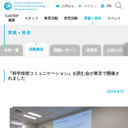
EN
お問合せ
ログイン
CoSTEP
スタッフ
教育活動
研究活動
実践
＋
発信
イベント
概要
実践＋発信
活動報告
全件一覧
講義レポート
成果物
お知らせ
『科学技術
コミュニケーション』を
読む
会が
東京で
開催さ
れました
2014.4.12