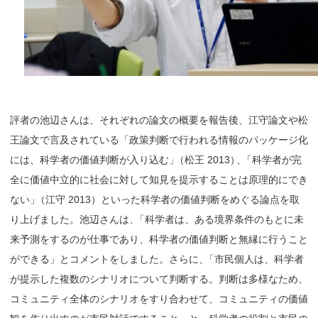
評者の池辺さんは、それぞれの論文の概要を報告後、江守論文や松
王論文で言及されている「政策判断で行われる情報のパッケージ化
には、科学者の価値判断が入り込む
」
（松王 2013
）
、
「科学者が完
全に価値中立的に社会に対して知見を提示することは原理的にでき
ない
」
（江守 2013）といった科学者の価値判断をめぐる論点を取
り上げました。池辺さんは
、
「科学者は、ある境界条件のもとに未
来予測をするのが仕事であり、科学者の価値判断と無縁に行うこと
ができる」とコメントをしました。さらに
、
「市民個人は、科学者
が提示した複数のシナリオについて判断する。判断は多様なため、
コミュニティ全体のシナリオをすり合わせて、コミュニティの価値