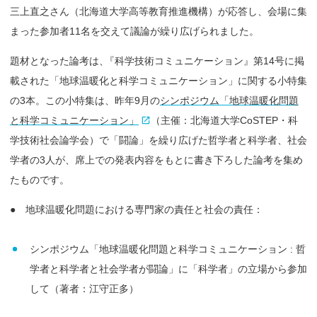
三上直之さん（北海道大学高等教育推進機構）が応答し、会場に集
まった参加者11名を交えて議論が繰り広げられました。
題材となった論考は
、
『科学技術コミュニケーション』第14号に掲
載された「地球温暖化と科学コミュニケーション」に関する小特集
の3本。この小特集は、昨年9月の
シンポジウム「地球温暖化問題
と科学コミュニケーション」
（主催：北海道大学CoSTEP・科
学技術社会論学会）で「闘論」を繰り広げた哲学者と科学者、社会
学者の3人が、席上での発表内容をもとに書き下ろした論考を集め
たものです。
● 地球温暖化問題における専門家の責任と社会の責任：
シンポジウム「地球温暖化問題と科学コミュニケーション : 哲
学者と科学者と社会学者が闘論」に「科学者」の立場から参加
して（著者：江守正多）