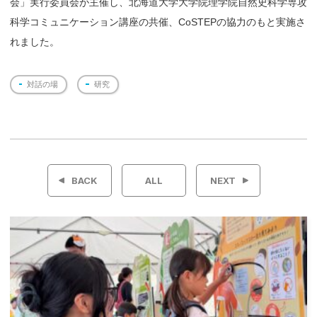
会」実行委員会が主催し、北海道大学大学院理学院自然史科学専攻
科学コミュニケーション講座の共催、CoSTEPの協力のもと実施さ
れました。
対話の場
研究
投
稿
BACK
ALL
NEXT
ナ
ビ
ゲ
ー
シ