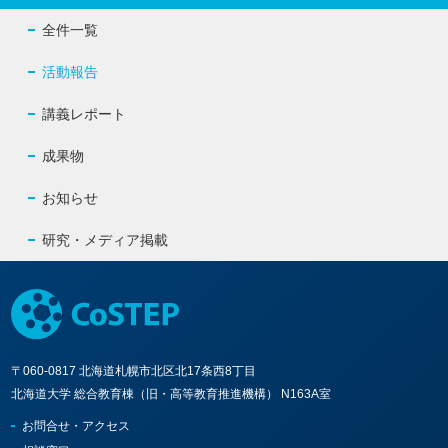
全件一覧
活動報告
講義レポート
成果物
お知らせ
研究・メディア掲載
〒060-0817 北海道札幌市北区北17条西8丁目
北海道大学 総合教育棟（旧・高等教育推進機構） N163A室
お問合せ・アクセス