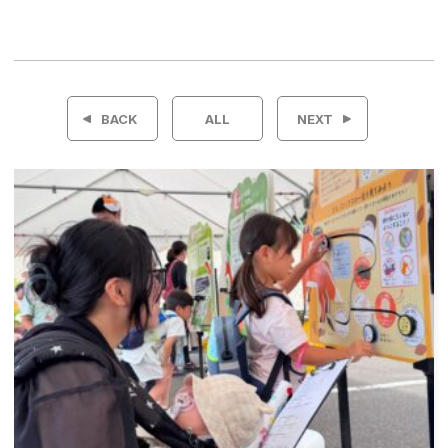
投
稿
BACK
ALL
NEXT
ナ
ビ
ゲ
ー
シ
ョ
ン