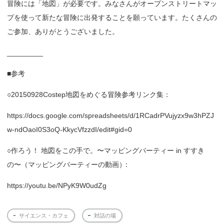
冒険には「地図」が必要です。みなさんがオープンストリートマッ
プを使って新たな冒険に出発することを願っています。たくさんの
ご参加、ありがとうございました。
_________
■参考
○20150928Costep地図をめぐる冒険参考リンク集：
https://docs.google.com/spreadsheets/d/1RCadrPVujyzx9w3hPZJ
w-ndOaoI0S3oQ-KkycVfzzdI/edit#gid=0
○作ろう！ 地図をこの手で。〜マッピングパーティー in すすき
の〜（マッピングパーティーの動画
）
：
https://youtu.be/NPyK9W0udZg
サイエンス・カフェ
対話の場