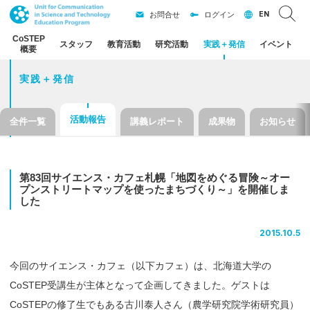
EN
お問合せ
ログイン
CoSTEP
スタッフ
教育活動
研究活動
実践
＋
発信
イベント
概要
実践＋発信
活動報告
全件一覧
講義レポート
成果物
お知らせ
第
83
回
サイエンス
・
カフェ
札幌
「地図を
めぐる
冒険
～
オー
プンストリートマップを
使ったまちづくり
～」を
開催しま
した
2015.10.5
今回のサイエンス・カフェ（以下カフェ）は、北海道大学の
CoSTEP受講生が主体となって企画してきました。ゲストは
CoSTEPの修了生でもある古川泰人さん（農学研究院学術研究員）