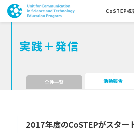
CoSTEP
概
実践＋発信
活動報告
全件一覧
2017
年度の
CoSTEP
が
スター