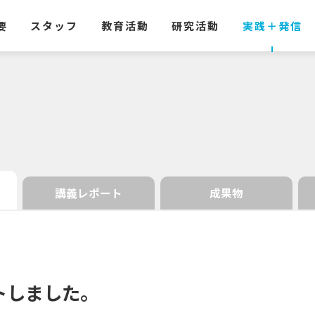
要
スタッフ
教育活動
研究活動
実践
＋
発信
講義レポート
成果物
ト
しました。