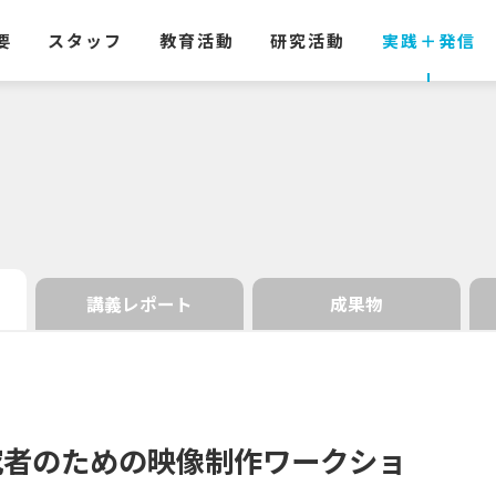
要
スタッフ
教育活動
研究活動
実践
＋
発信
講義レポート
成果物
究者のための
映像制作
ワークショ