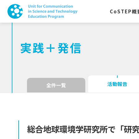
CoSTEP
概
実践＋発信
活動報告
全件一覧
総合地球環境学研究所で
「研