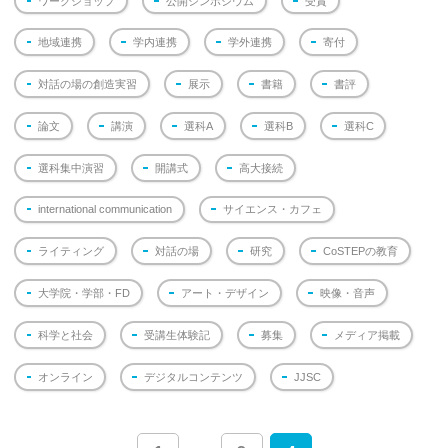
ワークショップ
公開シンポジウム
受賞
地域連携
学内連携
学外連携
寄付
対話の場の創造実習
展示
書籍
書評
論文
講演
選科A
選科B
選科C
選科集中演習
開講式
高大接続
international communication
サイエンス・カフェ
ライティング
対話の場
研究
CoSTEPの教育
大学院・学部・FD
アート・デザイン
映像・音声
科学と社会
受講生体験記
募集
メディア掲載
オンライン
デジタルコンテンツ
JJSC