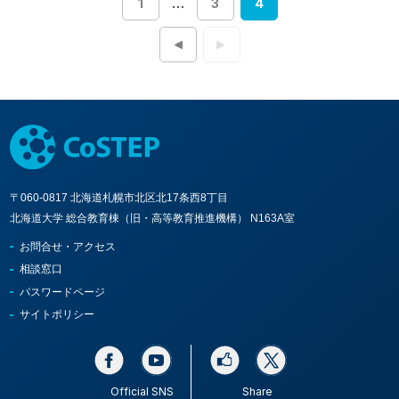
1
…
3
4
投
稿
ナ
ビ
ゲ
ー
シ
ョ
ン
〒060-0817 北海道札幌市北区北17条西8丁目
北海道大学 総合教育棟（旧・高等教育推進機構） N163A室
お問合せ・アクセス
相談窓口
パスワードページ
サイトポリシー
Official SNS
Share