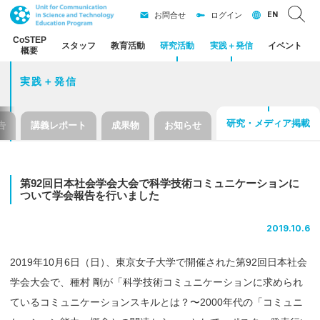
EN
お問合せ
ログイン
CoSTEP
スタッフ
教育活動
研究活動
実践
＋
発信
イベント
概要
実践＋発信
研究・メディア掲載
告
講義レポート
成果物
お知らせ
第
92
回日本社会学会大会で
科学技術
コミュニケーション
に
ついて
学会報告を
行いました
2019.10.6
2019年10月6日（日
）
、東京女子大学で開催された第92回日本社会
学会大会で、種村 剛が「科学技術コミュニケーションに求められ
ているコミュニケーションスキルとは？〜2000年代の「コミュニ