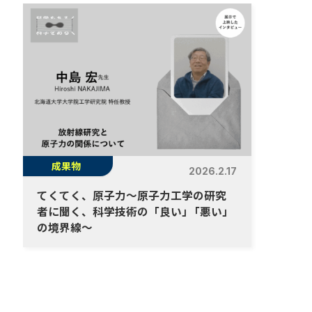
成果物
2026.2.17
てくてく、原子力～原子力工学の研究
者に聞く、科学技術の「良い
」
「悪い」
の境界線～