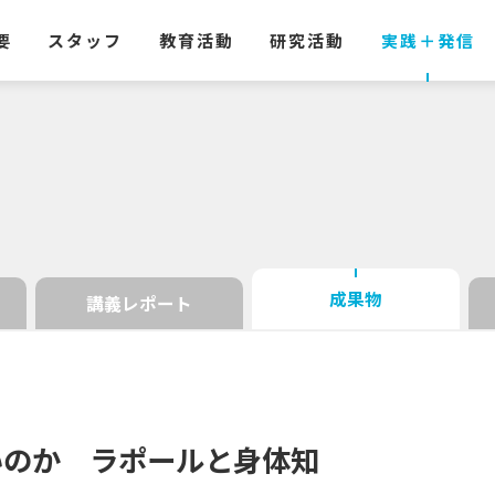
要
スタッフ
教育活動
研究活動
実践
＋
発信
成果物
講義レポート
いのか
ラポール
と
身体知