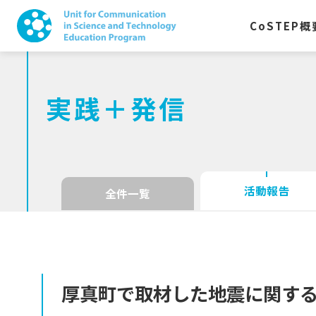
CoSTEP
概
実践＋発信
活動報告
全件一覧
厚真町で
取材した
地震に
関す