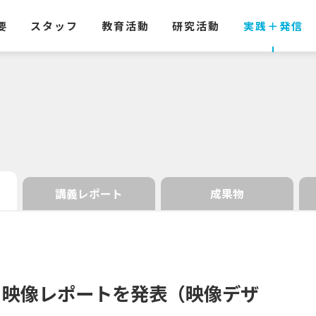
要
スタッフ
教育活動
研究活動
実践
＋
発信
講義レポート
成果物
る
映像
レポートを
発表
（映像
デザ