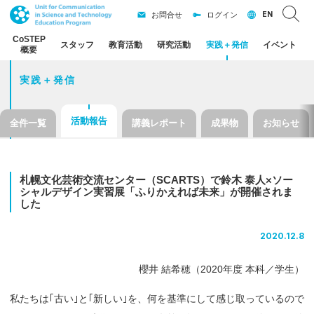
EN
お問合せ
ログイン
CoSTEP
スタッフ
教育活動
研究活動
実践
＋
発信
イベント
概要
実践＋発信
活動報告
全件一覧
講義レポート
成果物
お知らせ
札幌文化芸術交流
センター
（SCARTS）
で
鈴木
泰人
×
ソー
シャルデザイン
実習展
「ふりかえれば
未来」
が
開催されま
した
2020.12.8
櫻井 結希穂（2020年度 本科／学生）
私たちは｢古い｣と｢新しい｣を、何を基準にして感じ取っているので