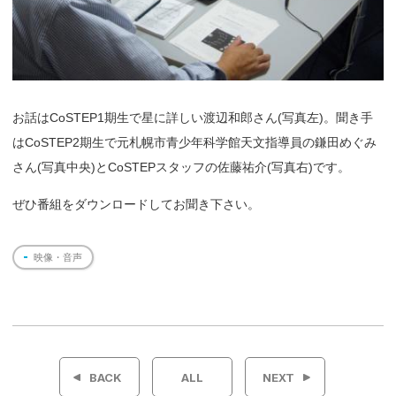
お話はCoSTEP1期生で星に詳しい渡辺和郎さん(写真左)。聞き手
はCoSTEP2期生で元札幌市青少年科学館天文指導員の鎌田めぐみ
さん(写真中央)とCoSTEPスタッフの佐藤祐介(写真右)です。
ぜひ番組をダウンロードしてお聞き下さい。
映像・音声
投
稿
BACK
ALL
NEXT