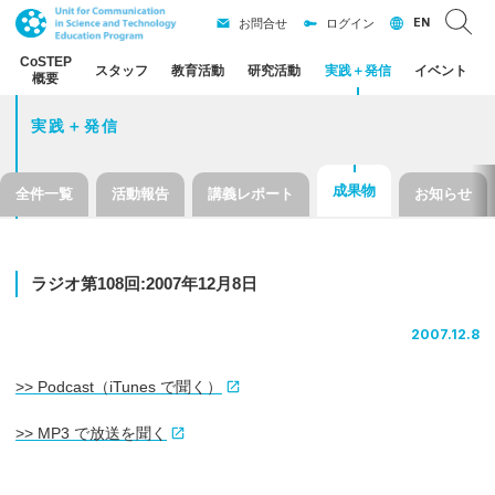
EN
お問合せ
ログイン
CoSTEP
スタッフ
教育活動
研究活動
実践
＋
発信
イベント
概要
実践＋発信
成果物
全件一覧
活動報告
講義レポート
お知らせ
ラジオ
第
108
回
:2007
年
12
月
8
日
2007.12.8
>> Podcast（iTunes で聞く）
>> MP3 で放送を聞く