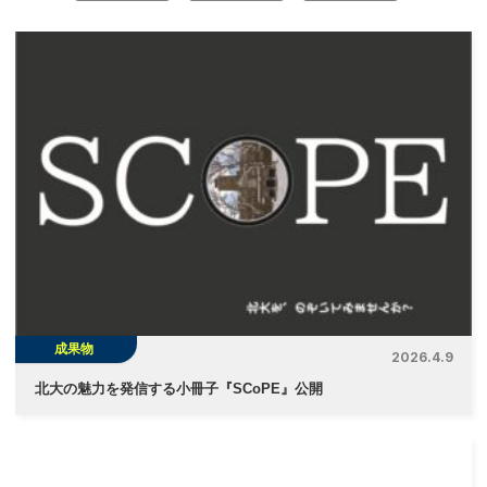
ナ
ビ
ゲ
ー
シ
ョ
ン
成果物
2026.4.9
北大の魅力を発信する小冊子『SCoPE』公開