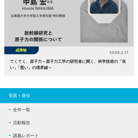
成果物
2026.2.17
てくてく、原子力～原子力工学の研究者に聞く、科学技術の「良
い
」
「悪い」の境界線～
実践＋発信
全件一覧
活動報告
講義レポート