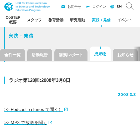
EN
お問合せ
ログイン
CoSTEP
スタッフ
教育活動
研究活動
実践
＋
発信
イベント
概要
実践＋発信
成果物
全件一覧
活動報告
講義レポート
お知らせ
ラジオ
第
120
回
:2008
年
3
月
8
日
2008.3.8
>> Podcast（iTunes で聞く）
>> MP3 で放送を聞く