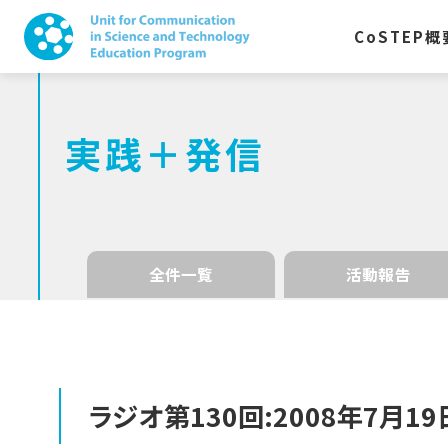
CoSTEP
概
実践＋発信
全件一覧
活動報告
ラジオ
第
130
回
:2008
年
7
月
19