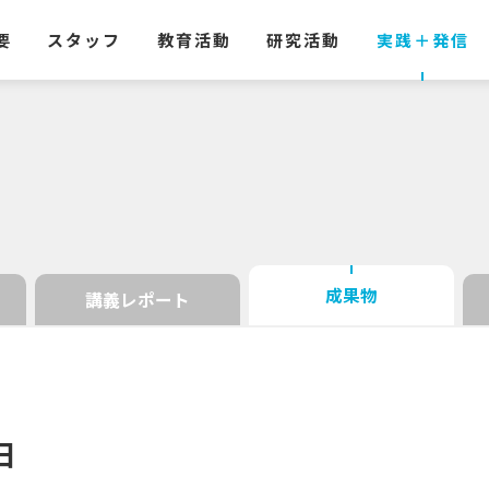
要
スタッフ
教育活動
研究活動
実践
＋
発信
成果物
講義レポート
日