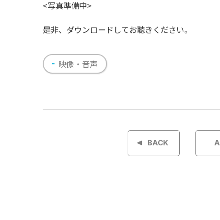
<写真準備中>
是非、ダウンロードしてお聴きください。
映像・音声
投
稿
BACK
A
ナ
ビ
ゲ