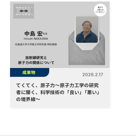
成果物
2026.2.17
てくてく、原子力～原子力工学の研究
者に聞く、科学技術の「良い
」
「悪い」
の境界線～