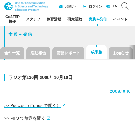
EN
お問合せ
ログイン
CoSTEP
スタッフ
教育活動
研究活動
実践
＋
発信
イベント
概要
実践＋発信
成果物
全件一覧
活動報告
講義レポート
お知らせ
ラジオ
第
136
回
:2008
年
10
月
10
日
2008.10.10
>> Podcast（iTunes で聞く）
>> MP3 で放送を聞く