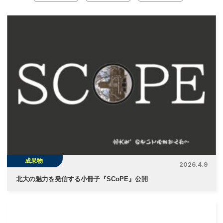
ナ
ビ
ゲ
ー
シ
ョ
ン
成果物
2026.4.9
北大の魅力を発信する小冊子『SCoPE』公開