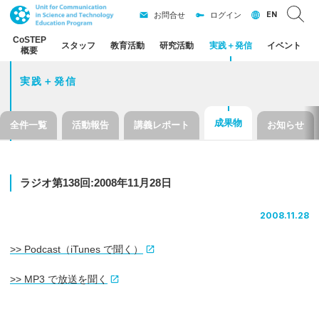
EN
お問合せ
ログイン
CoSTEP
スタッフ
教育活動
研究活動
実践
＋
発信
イベント
概要
実践＋発信
成果物
全件一覧
活動報告
講義レポート
お知らせ
ラジオ
第
138
回
:2008
年
11
月
28
日
2008.11.28
>> Podcast（iTunes で聞く）
>> MP3 で放送を聞く