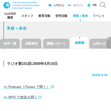
EN
お問合せ
ログイン
CoSTEP
スタッフ
教育活動
研究活動
実践
＋
発信
イベント
概要
実践＋発信
成果物
全件一覧
活動報告
講義レポート
お知らせ
ラジオ
第
151
回
:2009
年
4
月
10
日
2009.4.10
>> Podcast（iTunes で聞く）
>> MP3 で放送を聞く