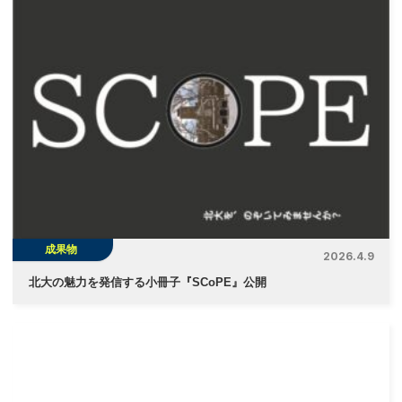
ビ
ゲ
ー
シ
ョ
ン
成果物
2026.4.9
北大の魅力を発信する小冊子『SCoPE』公開