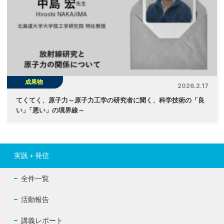
成果物
2026.2.17
てくてく、原子力～原子力工学の研究者に聞く、科学技術の「良
い
」
「悪い」の境界線～
実践＋発信
全件一覧
活動報告
講義レポート