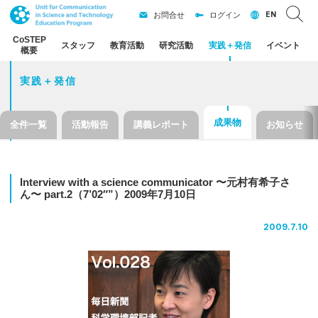
EN
お問合せ
ログイン
CoSTEP
スタッフ
教育活動
研究活動
実践
＋
発信
イベント
概要
実践＋発信
成果物
全件一覧
活動報告
講義レポート
お知らせ
Interview with a science communicator 〜
元村有希子さ
ん
〜 part.2
（7’02″”）
2009
年
7
月
10
日
2009.7.10