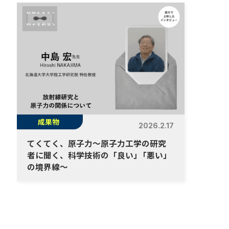
成果物
2026.2.17
てくてく、原子力～原子力工学の研究
者に聞く、科学技術の「良い
」
「悪い」
の境界線～