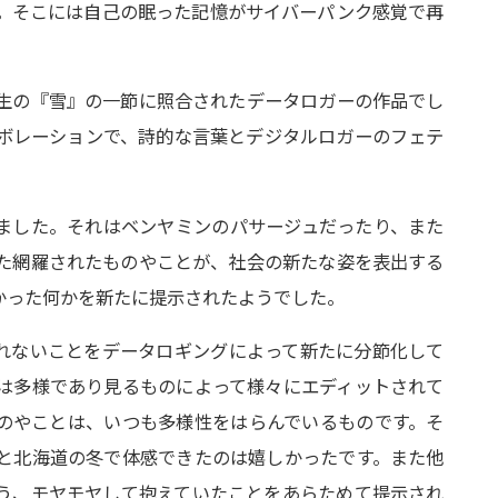
。そこには自
己の眠った記憶がサイバーパンク感覚で再
生の『雪』の一節に照合され
たデータロガーの作品でし
ボ
レーションで、詩的な言葉とデジタルロガーのフェテ
ました。それはベンヤミンの
パサージュだったり、また
た
網羅されたものやことが、社会の新たな姿を表出する
かった何かを新たに提示されたようでした。
れないことをデータロギング
によって新たに分節化して
は
多様であり見るものによって様々にエディットされて
のやことは、いつも多様性をはらんでいるものです。
そ
と北海道の冬で体感できた
のは嬉しかったです。また他
う、モヤモヤして抱えていたことをあらためて提示され