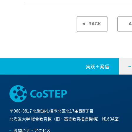
投
稿
BACK
A
ナ
ビ
ゲ
実践＋発信
ー
シ
ョ
〒060-0817 北海道札幌市北区北17条西8丁目
ン
北海道大学 総合教育棟（旧・高等教育推進機構） N163A室
お問合せ・アクセス