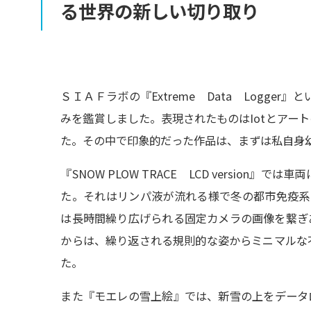
る
世界の
新しい
切り
取り
ＳＩＡＦラボの『Extreme Data Logge
みを鑑賞しました。
表現されたものはIotとアー
た。その中で印象的だった作品は、まずは私自身
『SNOW PLOW TRACE LCD version』で
は車両
た。それはリン
パ液が流れる様で冬の都市免疫系
は長時間繰り広げられる固定カメラの画像を繋ぎ
からは、繰り返される規則的な姿からミニ
マルな
た。
また『モエ
レの雪上絵』では、新雪の上をデータ