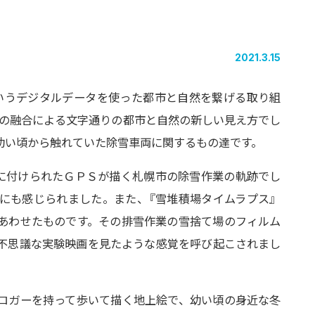
2021.3.15
r』というデジタルデータを使った
都市と自然を繋げる取り組
トの融合による文字通りの都市と自然の新しい
見え方でし
幼い頃から触れて
いた除雪車両に関するもの達です。
に付けられたＧＰＳが描く札幌市の除雪作業の軌跡でし
にも感じられました。また
、
『雪堆積場タイ
ムラプス』
あわせたものです。
その排雪作業の雪捨て場のフィルム
不思議な実験映画を見たような感覚を呼び起こされまし
ロガーを持って歩いて描く地上絵で、幼
い頃の身近な冬