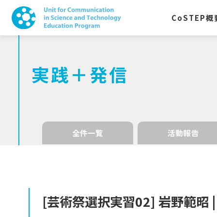
CoSTEP
概
実践＋発信
全件一覧
活動報告
[
芸術祭選択実習
02]
岩野範昭
|