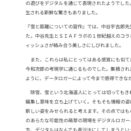
の遊びをデジタルを通じて表現されたようでした
生される新鮮な驚きもありました。
『雪と距離についての習作』では、中谷宇吉郎先
た。中谷先生とＳＩＡＦラボの１世紀越えのコラ
ィッシュさが絡み合う美
しさにしびれました。
また、これらは私にとってはある感覚にも似て
今和次郎の考現学に通じるものでした。集積され
ように、データロガーに
よって今まで感得できな
除雪、雪という北海道人にとっては切ってもき
編集し意味を立ち上げていく。そもそも情報の姿
新しい姿をみせられると
考えます。その点ではも
のあらたな可能性の萌芽の現場をデジタルロガー
方、デジタルはなんでも表沙汰にしてしまうとい