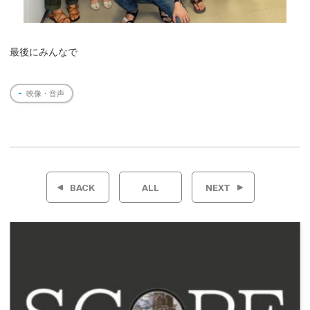
最後にみんなで
映像・音声
投
稿
BACK
ALL
NEXT
ナ
ビ
ゲ
ー