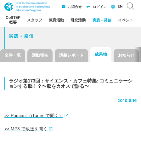
EN
お問合せ
ログイン
CoSTEP
スタッフ
教育活動
研究活動
実践
＋
発信
イベント
概要
実践＋発信
成果物
全件一覧
活動報告
講義レポート
お知らせ
ラジオ
第
173
回：
サイエンス
・
カフェ
特集
:
コミュニケーシ
ョン
する
脳！？
〜
脳を
カオス
で
語る
〜
2010.8.16
>> Podcast（iTunes で聞く）
>> MP3 で放送を聞く