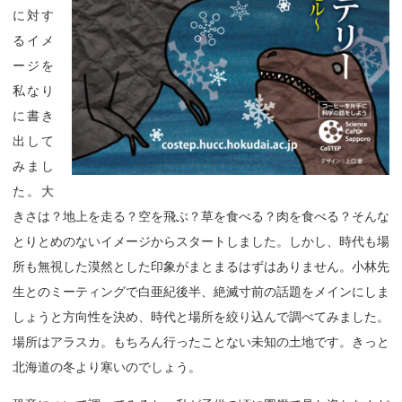
に対す
るイメ
ージを
私なり
に書き
出して
みまし
た。大
きさは？地上を走る？空を飛ぶ？草を食べる？肉を食べる？そんな
とりとめのないイメージからスタートしました。しかし、時代も場
所も無視した漠然とした印象がまとまるはずはありません。小林先
生とのミーティングで白亜紀後半、絶滅寸前の話題をメインにしま
しょうと方向性を決め、時代と場所を絞り込んで調べてみました。
場所はアラスカ。もちろん行ったことない未知の土地です。きっと
北海道の冬より寒いのでしょう。