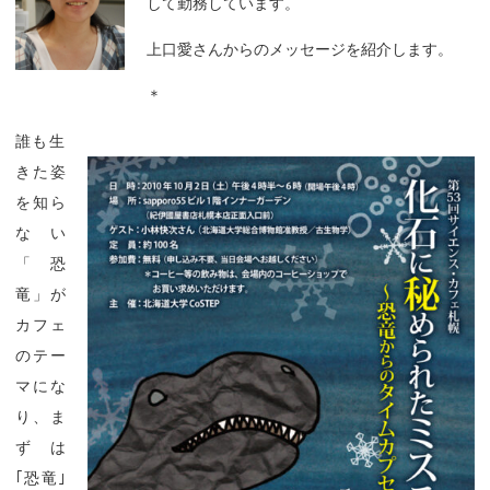
して勤務しています。
上口愛さんからのメッセージを紹介します。
＊
誰も生
きた姿
を知ら
ない
「恐
竜」が
カフェ
のテー
マにな
り、ま
ずは
｢恐竜｣