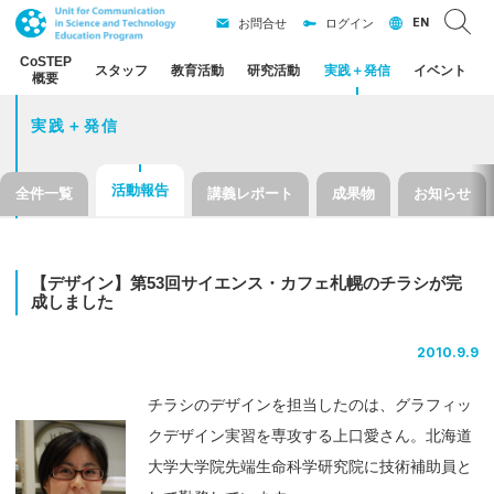
EN
お問合せ
ログイン
CoSTEP
スタッフ
教育活動
研究活動
実践
＋
発信
イベント
概要
実践＋発信
活動報告
全件一覧
講義レポート
成果物
お知らせ
【デザイン】
第
53
回
サイエンス
・
カフェ
札幌の
チラシ
が
完
成しました
2010.9.9
チラシのデザインを担当したのは、グラフィッ
クデザイン実習を専攻する上口愛さん。北海道
大学大学院先端生命科学研究院に技術補助員と