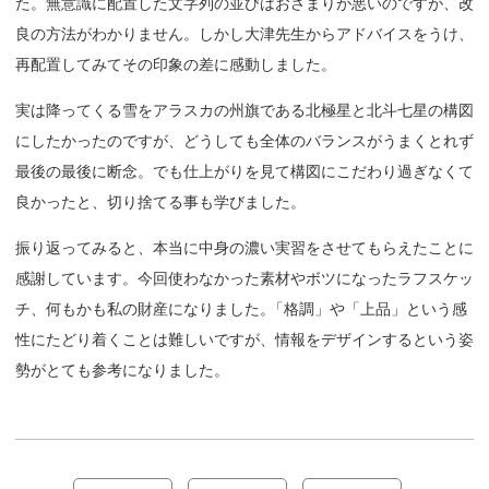
た。無意識に配置した文字列の並びはおさまりが悪いのですが、改
良の方法がわかりません。しかし大津先生からアドバイスをうけ、
再配置してみてその印象の差に感動しました。
実は降ってくる雪をアラスカの州旗である北極星と北斗七星の構図
にしたかったのですが、どうしても全体のバランスがうまくとれず
最後の最後に断念。でも仕上がりを見て構図にこだわり過ぎなくて
良かったと、切り捨てる事も学びました。
振り返ってみると、本当に中身の濃い実習をさせてもらえたことに
感謝しています。今回使わなかった素材やボツになったラフスケッ
チ、何もかも私の財産になりました
。
「格調」や「上品」という感
性にたどり着くことは難しいですが、情報をデザインするという姿
勢がとても参考になりました。
投
稿