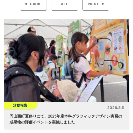
BACK
ALL
NEXT
ナ
ビ
ゲ
ー
シ
ョ
ン
活動報告
2026.8.5
円山西町夏祭りにて、2025年度本科グラフィックデザイン実習の
成果物の評価イベントを実施しました