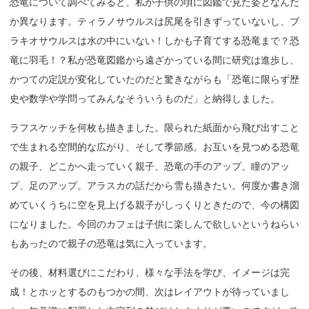
恐竜について調べてみると、私が子供の頃に図鑑で見た姿となんだ
か異なります。ティラノサウルスは尻尾を引きずっていないし、ブ
ラキオサウルスは水の中にいない！しかも子育てする恐竜まで？恐
竜に羽毛！？私が恐竜図鑑から遠ざかっている間に研究は進歩し、
かつての定説が変化していたのだと驚きながらも「恐竜に限らず歴
史や数学や学問ってみんなそういうものだ」と納得しました。
ラフスケッチを何枚も描きました。限られた紙面から飛び出すこと
で生まれる空間的な広がり、そして季節感。お互いを見つめる恐竜
の親子、どこかへ走っていく親子、恐竜の手のアップ、瞳のアッ
プ、足のアップ。アラスカの話だから雪も描きたい。何度か書き溜
めていくうちに空を見上げる親子がしっくりときたので、今の構図
になりました。今回のカフェは子供に楽しんで欲しいというねらい
もあったので親子の恐竜は気に入っています。
その後、材料選びにこだわり、様々な手法を学び、イメージは完
成！とホッとするのもつかの間、次はレイアウトが待っていまし