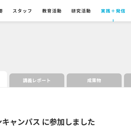
要
スタッフ
教育活動
研究活動
実践
＋
発信
講義レポート
成果物
ンキャンパス
に
参加しました