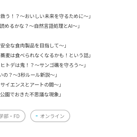
を救う！？〜おいしい未来を守るために〜」
章読めるかな？〜自然言語処理とAI〜」
」
て安全な食肉製品を目指して〜」
の蕎麦は食べられなくなるかも！という話」
ニヒトデは鬼！？〜サンゴ礁を守ろう〜」
いの？〜3秒ルール新説〜」
〜サイエンスとアートの間〜」
地公園でおきた不思議な現象」
学部・FD
オンライン