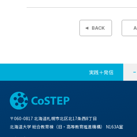
投
稿
BACK
A
ナ
ビ
ゲ
実践＋発信
ー
シ
ョ
〒060-0817 北海道札幌市北区北17条西8丁目
ン
北海道大学 総合教育棟（旧・高等教育推進機構） N163A室