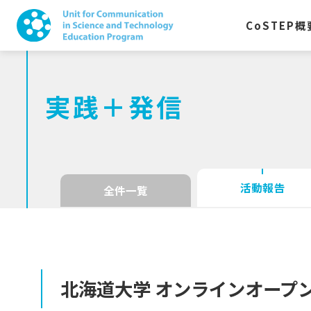
CoSTEP
概
実践＋発信
活動報告
全件一覧
北海道大学
オンラインオープ