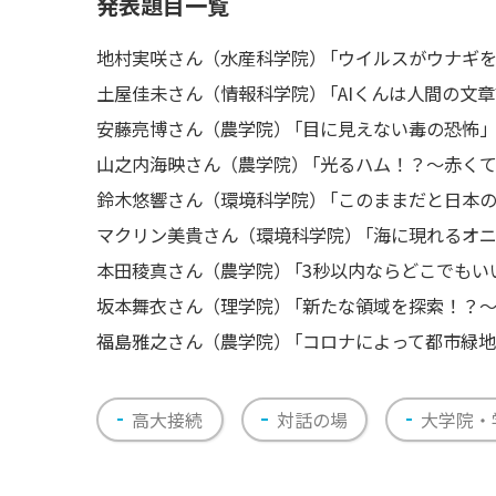
発表題目一覧
地村実咲さん（水産科学院
）
「ウイルスがウナギ
土屋佳未さん（情報科学院
）
「AIくんは人間の文
安藤亮博さん（農学院
）
「目に見えない毒の恐怖
山之内海映さん（農学院
）
「光るハム！？〜赤く
鈴木悠響さん（環境科学院
）
「このままだと日本
マクリン美貴さん（環境科学院
）
「海に現れるオ
本田稜真さん（農学院
）
「3秒以内ならどこでもい
坂本舞衣さん（理学院
）
「新たな領域を探索！？
福島雅之さん（農学院
）
「コロナによって都市緑
高大接続
対話の場
大学院・