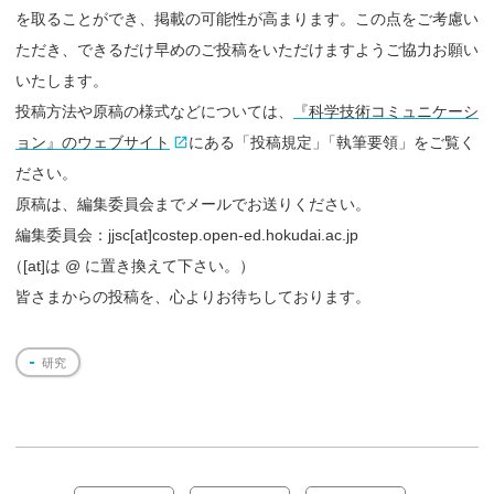
を取ることができ、掲載の可能性が高まります。この点をご考慮い
ただき、できるだけ早めのご投稿をいただけますようご協力お願い
いたします。
投稿方法や原稿の様式などについては、
『科学技術コミュニケーシ
ョン』のウェブサイト
にある「投稿規定
」
「執筆要領」をご覧く
ださい。
原稿は、編集委員会までメールでお送りください。
編集委員会：jjsc[at]costep.open-ed.hokudai.ac.jp
（
[at]は @ に置き換えて下さい。）
皆さまからの投稿を、心よりお待ちしております。
研究
投
稿