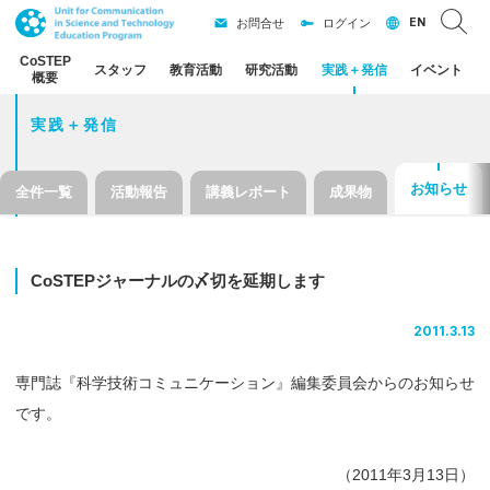
EN
お問合せ
ログイン
CoSTEP
スタッフ
教育活動
研究活動
実践
＋
発信
イベント
概要
実践＋発信
お知らせ
全件一覧
活動報告
講義レポート
成果物
CoSTEP
ジャーナル
の
〆切を
延期します
2011.3.13
専門誌『科学技術コミュニケーション』編集委員会からのお知らせ
です。
（
2011年3月13日）