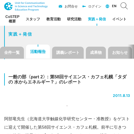
EN
お問合せ
ログイン
CoSTEP
スタッフ
教育活動
研究活動
実践
＋
発信
イベント
概要
実践＋発信
活動報告
全件一覧
講義レポート
成果物
お知らせ
一般の
部
〈part 2
〉
：
第
58
回
サイエンス
・
カフェ
札幌
「タダ
の
水から
エネルギー？」
の
レポート
2011.8.13
阿部竜先生（北海道大学触媒化学研究センター・准教授）をゲスト
に迎えて開催した第58回サイエンス・カフェ札幌。前半に引きつ