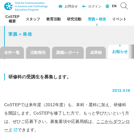
EN
お問合せ
ログイン
CoSTEP
スタッフ
教育活動
研究活動
実践
＋
発信
イベント
概要
実践＋発信
お知らせ
全件一覧
活動報告
講義レポート
成果物
研修科の
受講生を
募集します。
2012.3.14
CoSTEPでは来年度（2012年度）も、本科・選科に加え、研修科
を開設します。CoSTEPを修了した方で、もっと学びたいという方
は、ぜひご応募下さい。募集要項や応募用紙は、
ここからダウンロ
ード
できます。