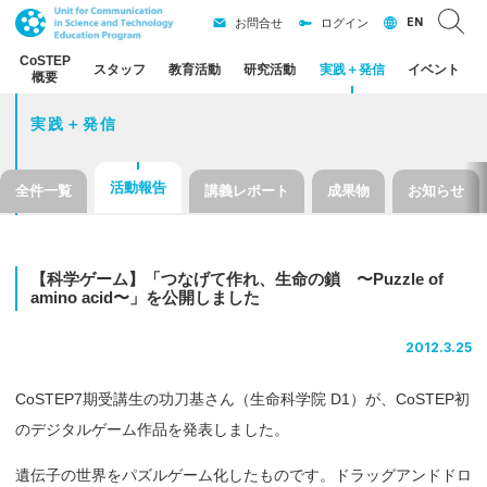
EN
お問合せ
ログイン
CoSTEP
スタッフ
教育活動
研究活動
実践
＋
発信
イベント
概要
実践＋発信
活動報告
全件一覧
講義レポート
成果物
お知らせ
【科学
ゲーム】
「つなげて
作れ、
生命の
鎖
〜Puzzle of
amino acid〜」を
公開しました
2012.3.25
CoSTEP7期受講生の功刀基さん（生命科学院 D1）が、CoSTEP初
のデジタルゲーム作品を発表しました。
遺伝子の世界をパズルゲーム化したものです。ドラッグアンドドロ