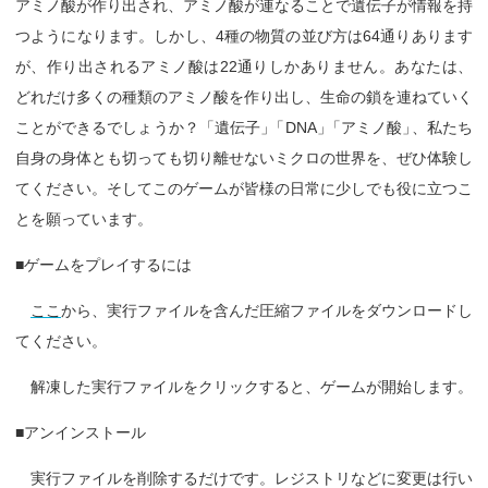
アミノ酸が作り出され、アミノ酸が連なることで遺伝子が情報を持
つようになります。しかし、4種の物質の並び方は64通りあります
が、作り出されるアミノ酸は22通りしかありません。あなたは、
どれだけ多くの種類のアミノ酸を作り出し、生命の鎖を連ねていく
ことができるでしょうか？「遺伝子
」
「DNA
」
「アミノ酸
」
、私たち
自身の身体とも切っても切り離せないミクロの世界を、ぜひ体験し
てください。そしてこのゲームが皆様の日常に少しでも役に立つこ
とを願っています。
■ゲームをプレイするには
ここ
から、実行ファイルを含んだ圧縮ファイルをダウンロードし
てください。
解凍した実行ファイルをクリックすると、ゲームが開始します。
■アンインストール
実行ファイルを削除するだけです。レジストリなどに変更は行い