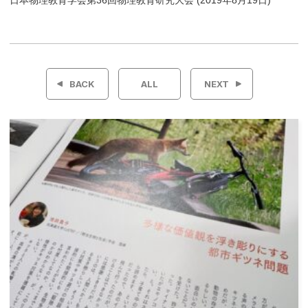
日本物理教育学会第36回物理教育研究大会 (2019年8月19日)
投
稿
BACK
ALL
NEXT
ナ
ビ
ゲ
ー
シ
ョ
ン