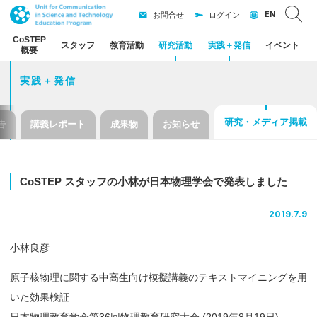
EN
お問合せ
ログイン
CoSTEP
スタッフ
教育活動
研究活動
実践
＋
発信
イベント
概要
実践＋発信
研究・メディア掲載
告
講義レポート
成果物
お知らせ
CoSTEP
スタッフ
の
小林が
日本物理学会で
発表しました
2019.7.9
小林良彦
原子核物理に関する中高生向け模擬講義のテキストマイニングを用
いた効果検証